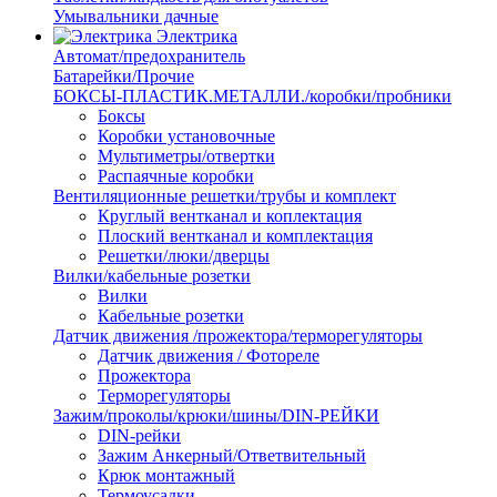
Умывальники дачные
Электрика
Автомат/предохранитель
Батарейки/Прочие
БОКСЫ-ПЛАСТИК.МЕТАЛЛИ./коробки/пробники
Боксы
Коробки установочные
Мультиметры/отвертки
Распаячные коробки
Вентиляционные решетки/трубы и комплект
Круглый вентканал и коплектация
Плоский вентканал и комплектация
Решетки/люки/дверцы
Вилки/кабельные розетки
Вилки
Кабельные розетки
Датчик движения /прожектора/терморегуляторы
Датчик движения / Фотореле
Прожектора
Терморегуляторы
Зажим/проколы/крюки/шины/DIN-РЕЙКИ
DIN-рейки
Зажим Анкерный/Ответвительный
Крюк монтажный
Термоусадки