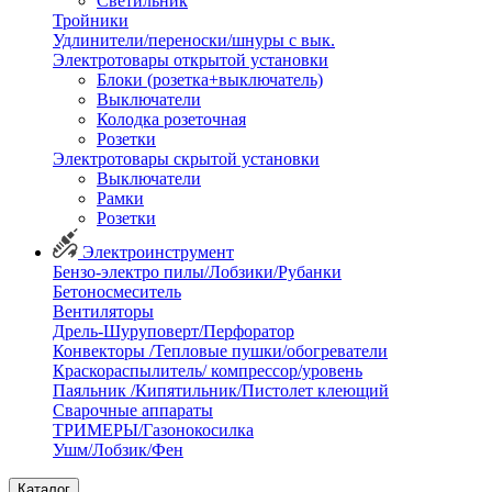
Светильник
Тройники
Удлинители/переноски/шнуры с вык.
Электротовары открытой установки
Блоки (розетка+выключатель)
Выключатели
Колодка розеточная
Розетки
Электротовары скрытой установки
Выключатели
Рамки
Розетки
Электроинструмент
Бензо-электро пилы/Лобзики/Рубанки
Бетоносмеситель
Вентиляторы
Дрель-Шуруповерт/Перфоратор
Конвекторы /Тепловые пушки/обогреватели
Краскораспылитель/ компрессор/уровень
Паяльник /Кипятильник/Пистолет клеющий
Сварочные аппараты
ТРИМЕРЫ/Газонокосилка
Ушм/Лобзик/Фен
Каталог