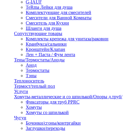
G-IAUF
TeRma Лейки для душа
Комплектующие для смесителей
Смесители для Ванной Комнаты
Смеситель для Кухни
Шланги для душа
Сопутствующие товары
Комплекты крепежа для унитаза/раковин
Кранбукса/сальники
Кронштейн/Клапан
Лен + Паста / Фум лента
Тены/Термостаты/Аноды
Анод
Термостаты
Тэны
Теплоноситель
Термост/теплый пол
Услуги
Хомуты-металлические и со шпилькой/Опоры д.труб/
Фиксаторы для труб PPRC
Хомуты
Хомуты со шпилькой
Чугун
Бочонки/сгоны/контргайки
Заглушки/переходы