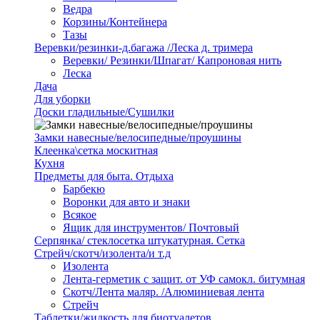
Ведра
Корзины/Контейнера
Тазы
Веревки/резинки-д.багажа /Леска д. тримера
Веревки/ Резинки/Шпагат/ Капроновая нить
Леска
Дача
Для уборки
Доски гладильные/Сушилки
Замки навесные/велосипедные/проушины
Клеенка\сетка москитная
Кухня
Предметы для быта. Отдыха
Барбекю
Воронки для авто и знаки
Всякое
Ящик для инструментов/ Почтовый
Серпянка/ стеклосетка штукатурная. Сетка
Стрейч/скотч/изолента/и т.д
Изолента
Лента-герметик с защит. от УФ самокл. битумная
Скотч/Лента маляр. /Алюминиевая лента
Стрейч
Таблетки/жидкость для биотуалетов