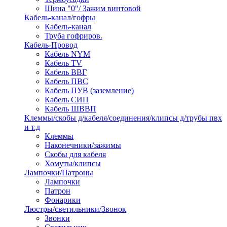
Шина "0"/ Зажим винтовой
Кабель-канал/гофры
Кабель-канал
Труба гофриров.
Кабель-Провод
Кабель NYM
Кабель TV
Кабель ВВГ
Кабель ПВС
Кабель ПУВ (заземление)
Кабель СИП
Кабель ШВВП
Клеммы/скобы д/кабеля/соединения/клипсы д/трубы пвх
и т.д
Клеммы
Наконечники/зажимы
Скобы для кабеля
Хомуты/клипсы
Лампочки/Патроны
Лампочки
Патрон
Фонарики
Люстры/светильники/Звонок
Звонки