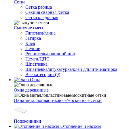
Сетка
Cетка рабица
Секция сварная /сетка
Сетка кладочная
Сыпучие смеси
Гипс/мел/глина
Затирка
Клея
Печное
Ровнитель/наливной пол
Цемен/ЦПС
Шпатлевка
Шпатлевка/штукатурка/клей д/плитки/затирка
Все категории (9)
Окна
Окна деревянные
Окна металлопластиковые/москитные сетки
Подоконники
Отопление и насосы