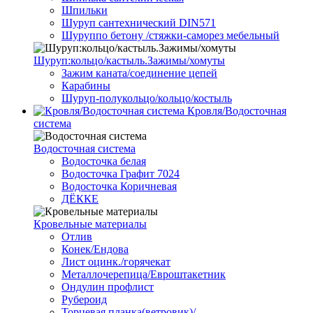
Шпильки
Шуруп сантехнический DIN571
Шуруппо бетону /стяжки-саморез мебельный
Шуруп:кольцо/кастыль.Зажимы/хомуты
Зажим каната/соединение цепей
Карабины
Шуруп-полукольцо/кольцо/костыль
Кровля/Водосточная
система
Водосточная система
Водосточка белая
Водосточка Графит 7024
Водосточка Коричневая
ДЁККЕ
Кровельные материалы
Отлив
Конек/Ендова
Лист оцинк./горячекат
Металлочерепица/Евроштакетник
Ондулин профлист
Рубероид
Торцевая планка(ветровик)/