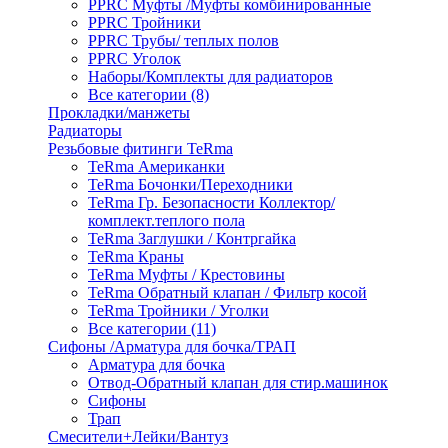
PPRC Муфты /Муфты комбинированные
PPRC Тройники
PPRC Трубы/ теплых полов
PPRC Уголок
Наборы/Комплекты для радиаторов
Все категории (8)
Прокладки/манжеты
Радиаторы
Резьбовые фитинги TeRma
TeRma Американки
TeRma Бочонки/Переходники
TeRma Гр. Безопасности Коллектор/
комплект.теплого пола
TeRma Заглушки / Контргайка
TeRma Краны
TeRma Муфты / Крестовины
TeRma Обратный клапан / Фильтр косой
TeRma Тройники / Уголки
Все категории (11)
Сифоны /Арматура для бочка/ТРАП
Арматура для бочка
Отвод-Обратный клапан для стир.машинок
Сифоны
Трап
Смесители+Лейки/Вантуз