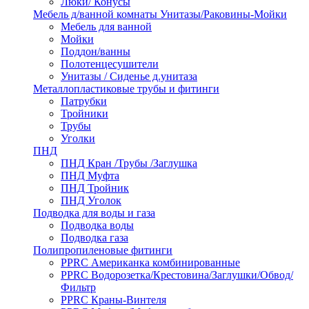
Люки/ Конусы
Мебель д/ванной комнаты Унитазы/Раковины-Мойки
Мебель для ванной
Мойки
Поддон/ванны
Полотенцесушители
Унитазы / Сиденье д.унитаза
Металлопластиковые трубы и фитинги
Патрубки
Тройники
Трубы
Уголки
ПНД
ПНД Кран /Трубы /Заглушка
ПНД Муфта
ПНД Тройник
ПНД Уголок
Подводка для воды и газа
Подводка воды
Подводка газа
Полипропиленовые фитинги
PPRC Американка комбинированные
PPRC Водорозетка/Крестовина/Заглушки/Обвод/
Фильтр
PPRC Краны-Винтеля