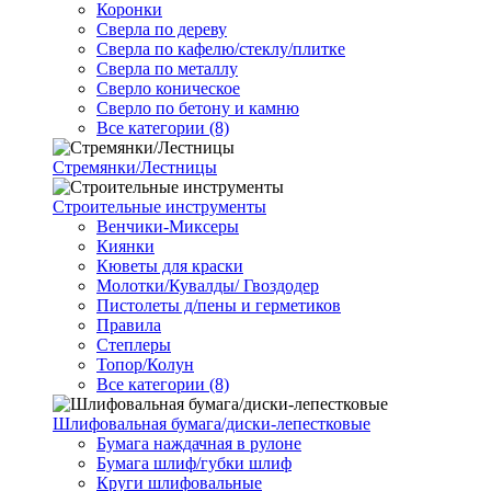
Коронки
Сверла по дереву
Сверла по кафелю/стеклу/плитке
Сверла по металлу
Сверло коническое
Сверло по бетону и камню
Все категории (8)
Стремянки/Лестницы
Строительные инструменты
Венчики-Миксеры
Киянки
Кюветы для краски
Молотки/Кувалды/ Гвоздодер
Пистолеты д/пены и герметиков
Правила
Степлеры
Топор/Колун
Все категории (8)
Шлифовальная бумага/диски-лепестковые
Бумага наждачная в рулоне
Бумага шлиф/губки шлиф
Круги шлифовальные