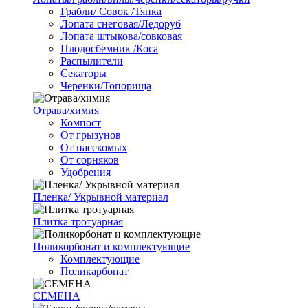
Грабли/ Совок /Тяпка
Лопата снеговая/Ледоруб
Лопата штыкова/совковая
Плодосбемник /Коса
Распылители
Секаторы
Черенки/Топорища
Отрава/химия
Компост
От грызунов
От насекомых
От сорняков
Удобрения
Пленка/ Укрывной материал
Плитка тротуарная
Поликорбонат и комплектующие
Комплектующие
Поликарбонат
СЕМЕНА