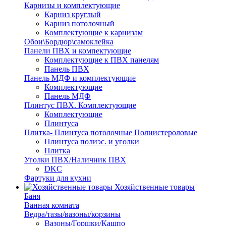
Карнизы и комплектующие
Карниз круглый
Карниз потолочный
Комплектующие к карнизам
Обои\Бордюр\самоклейка
Панели ПВХ и компектующие
Комплектующие к ПВХ панелям
Панель ПВХ
Панель МДФ и комплектующие
Комплектующие
Панель МДФ
Плинтус ПВХ. Комплектующие
Комплектующие
Плинтуса
Плитка- Плинтуса потолочные Полиистероловые
Плинтуса полиэс. и уголки
Плитка
Уголки ПВХ/Наличник ПВХ
DKC
Фартуки для кухни
Хозяйственные товары
Баня
Ванная комната
Ведра/тазы/вазоны/корзины
Вазоны/Горшки/Кашпо