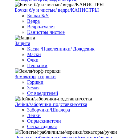
Бочки б/у и чистые/ ведра/КАНИСТРЫ
Бочки Б/У
Ведра
Ведро-туалет
Канистры чистые
Защита
Каска /Наколенники/ Дождевик
Маски
Очки
Перчатки
Земля/торф.горшки
Горшки
Земля
От вредителей
Лейки/заборчики-подставки/сетка
Заборчики/Шпалера
Лейки
Опрыскиватели
Сетка садовая
Лопаты/грабли/вилы/черенки/секаторы/ручки