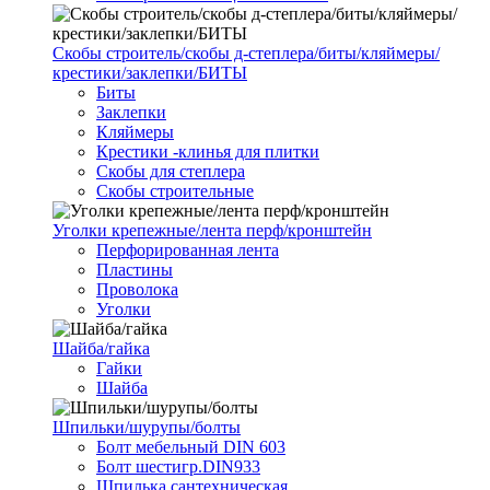
Скобы строитель/скобы д-степлера/биты/кляймеры/
крестики/заклепки/БИТЫ
Биты
Заклепки
Кляймеры
Крестики -клинья для плитки
Скобы для степлера
Скобы строительные
Уголки крепежные/лента перф/кронштейн
Перфорированная лента
Пластины
Проволока
Уголки
Шайба/гайка
Гайки
Шайба
Шпильки/шурупы/болты
Болт мебельный DIN 603
Болт шестигр.DIN933
Шпилька сантехническая