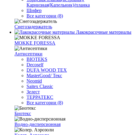
Карнизная(Капельник)/планка
Шифер
Все категории (8)
Снегозадержатель
Лакокрасочные материалы
MOKKE FORESSA
Антисептики
BIOTEKS
Decoself
DUFA WOOD TEX
MasterGood/ Текс
Neomid
Saitex Classic
Зелест
ТЕРРАТЕКС
Все категории (8)
Биотекс
Водно-дисперсионная