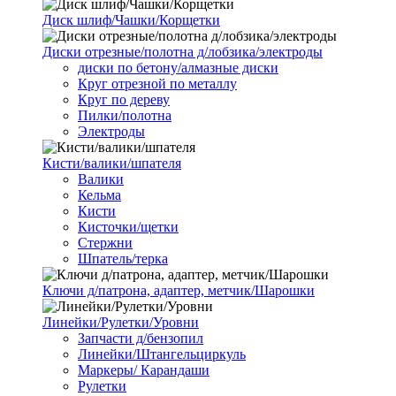
Диск шлиф/Чашки/Корщетки
Диски отрезные/полотна д/лобзика/электроды
диски по бетону/алмазные диски
Круг отрезной по металлу
Круг по дереву
Пилки/полотна
Электроды
Кисти/валики/шпателя
Валики
Кельма
Кисти
Кисточки/щетки
Стержни
Шпатель/терка
Ключи д/патрона, адаптер, метчик/Шарошки
Линейки/Рулетки/Уровни
Запчасти д/бензопил
Линейки/Штангельциркуль
Маркеры/ Карандаши
Рулетки