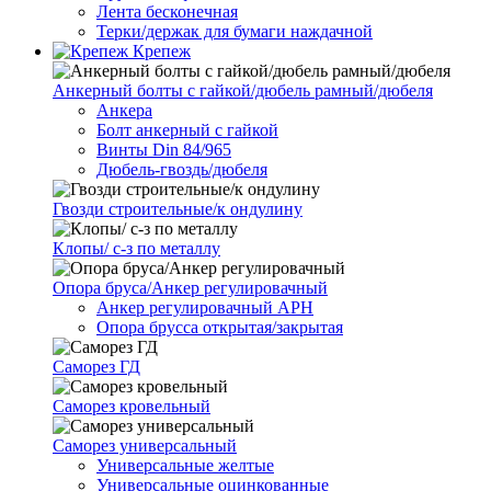
Лента бесконечная
Терки/держак для бумаги наждачной
Крепеж
Анкерный болты с гайкой/дюбель рамный/дюбеля
Анкера
Болт анкерный с гайкой
Винты Din 84/965
Дюбель-гвоздь/дюбеля
Гвозди строительные/к ондулину
Клопы/ с-з по металлу
Опора бруса/Анкер регулировачный
Анкер регулировачный АРН
Опора брусса открытая/закрытая
Саморез ГД
Саморез кровельный
Саморез универсальный
Универсальные желтые
Универсальные оцинкованные