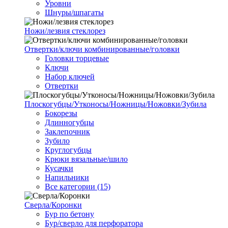
Уровни
Шнуры/шпагаты
Ножи/лезвия стеклорез
Отвертки/ключи комбинированные/головки
Головки торцевые
Ключи
Набор ключей
Отвертки
Плоскогубцы/Утконосы/Ножницы/Ножовки/Зубила
Бокорезы
Длинногубцы
Заклепочник
Зубило
Круглогубцы
Крюки вязальные/шило
Кусачки
Напильники
Все категории (15)
Сверла/Коронки
Бур по бетону
Бур/сверло для перфоратора