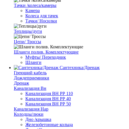
Тачки /колеса/камеры
Камера
Колеса для тачек
Тачки/ Носилки
Теплицы/дуги
Цепи/ Троссы
Шланги полив. Комплектующие
Муфты/ Переходник
Шланги
Сантехника/Дренаж
Греющий кабель
Дождеприемники
Дренаж
Канализация Вн
Канализация ВН РР 110
Канализация ВН РР 40
Канализация ВН РР 50
Канализация Нар
Колодцы/люки
Дно /крышка
Железобетонные кольца