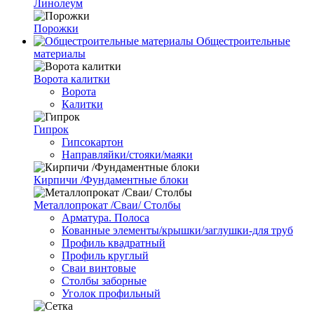
Линолеум
Порожки
Общестроительные
материалы
Ворота калитки
Ворота
Калитки
Гипрок
Гипсокартон
Направляйки/стояки/маяки
Кирпичи /Фундаментные блоки
Металлопрокат /Сваи/ Столбы
Арматура. Полоса
Кованные элементы/крышки/заглушки-для труб
Профиль квадратный
Профиль круглый
Сваи винтовые
Столбы заборные
Уголок профильный