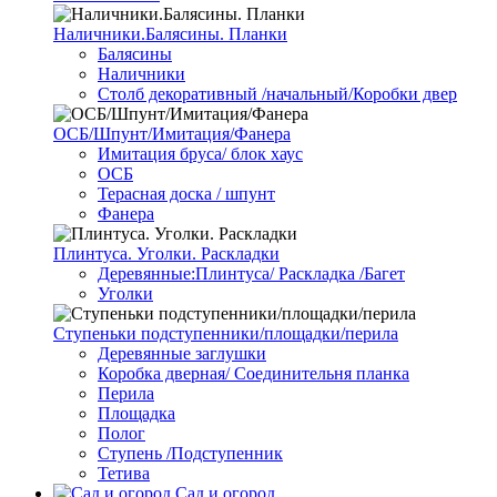
Наличники.Балясины. Планки
Балясины
Наличники
Столб декоративный /начальный/Коробки двер
ОСБ/Шпунт/Имитация/Фанера
Имитация бруса/ блок хаус
ОСБ
Терасная доска / шпунт
Фанера
Плинтуса. Уголки. Раскладки
Деревянные:Плинтуса/ Раскладка /Багет
Уголки
Ступеньки подступенники/площадки/перила
Деревянные заглушки
Коробка дверная/ Соединительня планка
Перила
Площадка
Полог
Ступень /Подступенник
Тетива
Сад и огород