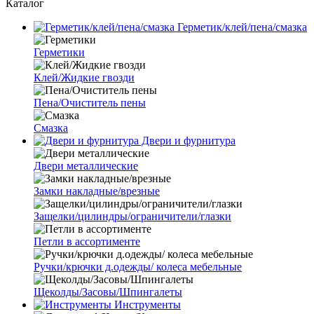
Каталог
Герметик/клей/пена/смазка
Герметики
Клей/Жидкие гвозди
Пена/Очиститель пены
Смазка
Двери и фурнитура
Двери металлические
Замки накладные/врезные
Защелки/цилиндры/ограничители/глазки
Петли в ассортименте
Ручки/крючки д.одежды/ колеса мебельные
Щеколды/Засовы/Шпингалеты
Инструменты