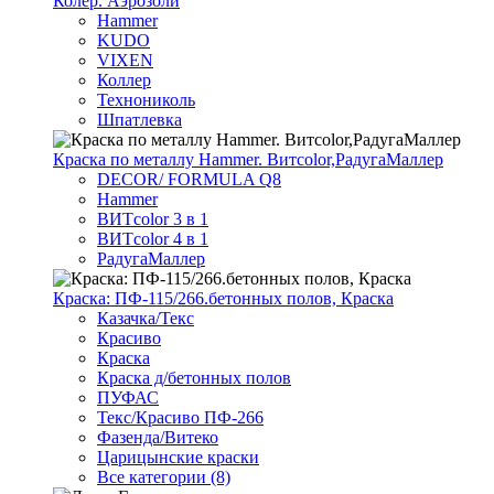
Колер. Аэрозоли
Hammer
KUDO
VIXEN
Коллер
Технониколь
Шпатлевка
Краска по металлу Hammer. Витcolor,РадугаМаллер
DECOR/ FORMULA Q8
Hammer
ВИТcolor 3 в 1
ВИТcolor 4 в 1
РадугаМаллер
Краска: ПФ-115/266.бетонных полов, Краска
Казачка/Текс
Красиво
Краска
Краска д/бетонных полов
ПУФАС
Текс/Красиво ПФ-266
Фазенда/Витеко
Царицынские краски
Все категории (8)