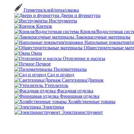
Герметик/клей/пена/смазка
Двери и фурнитура
Инструменты
Крепеж
Кровля/Водосточная сист
Лакокрасочные материалы
Напольные покрытия/п
Общестроительные мат
Окна
Отопление и насосы
Печное
Пиломатериалы
Сад и огород
Сантехника/Дренаж
Утеплитель
Фасадная отделка
Финишная отделка
Хозяйственные товары
Электрика
Электроинструмент