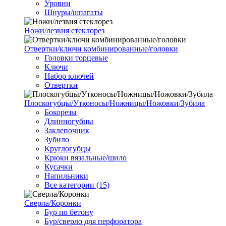
Уровни
Шнуры/шпагаты
Ножи/лезвия стеклорез
Отвертки/ключи комбинированные/головки
Головки торцевые
Ключи
Набор ключей
Отвертки
Плоскогубцы/Утконосы/Ножницы/Ножовки/Зубила
Бокорезы
Длинногубцы
Заклепочник
Зубило
Круглогубцы
Крюки вязальные/шило
Кусачки
Напильники
Все категории (15)
Сверла/Коронки
Бур по бетону
Бур/сверло для перфоратора