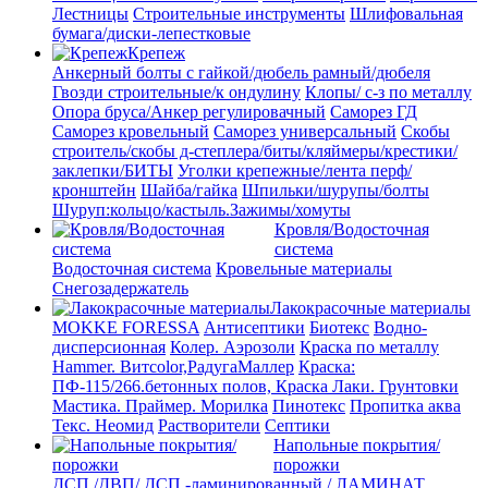
Лестницы
Строительные инструменты
Шлифовальная
бумага/диски-лепестковые
Крепеж
Анкерный болты с гайкой/дюбель рамный/дюбеля
Гвозди строительные/к ондулину
Клопы/ с-з по металлу
Опора бруса/Анкер регулировачный
Саморез ГД
Саморез кровельный
Саморез универсальный
Скобы
строитель/скобы д-степлера/биты/кляймеры/крестики/
заклепки/БИТЫ
Уголки крепежные/лента перф/
кронштейн
Шайба/гайка
Шпильки/шурупы/болты
Шуруп:кольцо/кастыль.Зажимы/хомуты
Кровля/Водосточная
система
Водосточная система
Кровельные материалы
Снегозадержатель
Лакокрасочные материалы
MOKKE FORESSA
Антисептики
Биотекс
Водно-
дисперсионная
Колер. Аэрозоли
Краска по металлу
Hammer. Витcolor,РадугаМаллер
Краска:
ПФ-115/266.бетонных полов, Краска
Лаки. Грунтовки
Мастика. Праймер.
Морилка
Пинотекс
Пропитка аква
Текс. Неомид
Растворители
Септики
Напольные покрытия/
порожки
ДСП /ДВП/ ДСП -ламинированный / ЛАМИНАТ