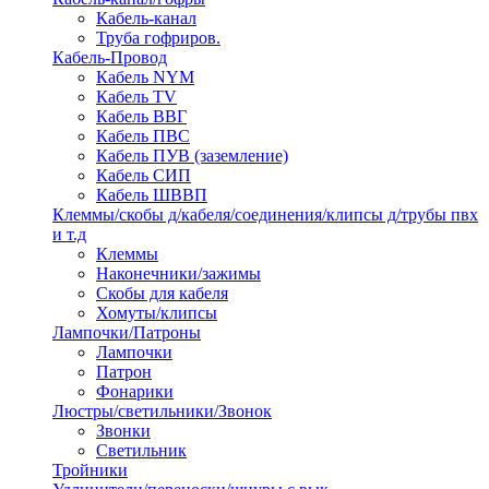
Кабель-канал
Труба гофриров.
Кабель-Провод
Кабель NYM
Кабель TV
Кабель ВВГ
Кабель ПВС
Кабель ПУВ (заземление)
Кабель СИП
Кабель ШВВП
Клеммы/скобы д/кабеля/соединения/клипсы д/трубы пвх
и т.д
Клеммы
Наконечники/зажимы
Скобы для кабеля
Хомуты/клипсы
Лампочки/Патроны
Лампочки
Патрон
Фонарики
Люстры/светильники/Звонок
Звонки
Светильник
Тройники