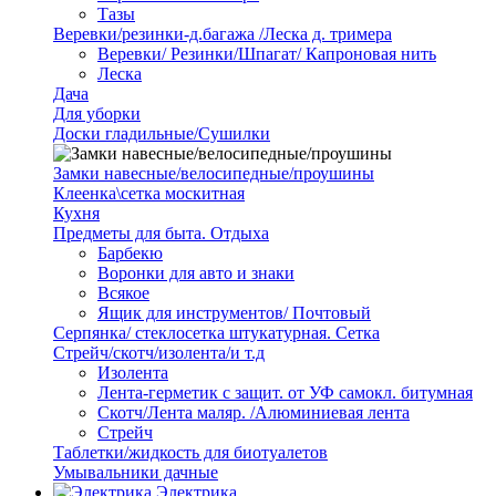
Тазы
Веревки/резинки-д.багажа /Леска д. тримера
Веревки/ Резинки/Шпагат/ Капроновая нить
Леска
Дача
Для уборки
Доски гладильные/Сушилки
Замки навесные/велосипедные/проушины
Клеенка\сетка москитная
Кухня
Предметы для быта. Отдыха
Барбекю
Воронки для авто и знаки
Всякое
Ящик для инструментов/ Почтовый
Серпянка/ стеклосетка штукатурная. Сетка
Стрейч/скотч/изолента/и т.д
Изолента
Лента-герметик с защит. от УФ самокл. битумная
Скотч/Лента маляр. /Алюминиевая лента
Стрейч
Таблетки/жидкость для биотуалетов
Умывальники дачные
Электрика