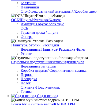
Балясины
Наличники
Столб декоративный /начальный/Коробки двер
ОСБ/Шпунт/Имитация/Фанера
Имитация бруса/ блок хаус
ОСБ
Терасная доска / шпунт
Фанера
Плинтуса. Уголки. Раскладки
Деревянные:Плинтуса/ Раскладка /Багет
Уголки
Ступеньки подступенники/площадки/перила
Деревянные заглушки
Коробка дверная/ Соединительня планка
Перила
Площадка
Полог
Ступень /Подступенник
Тетива
Сад и огород
Бочки б/у и чистые/ ведра/КАНИСТРЫ