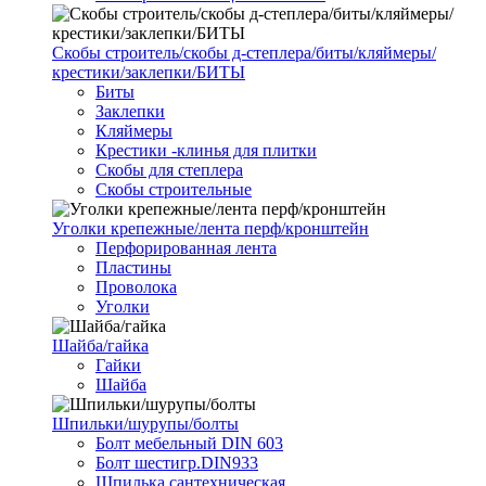
Скобы строитель/скобы д-степлера/биты/кляймеры/
крестики/заклепки/БИТЫ
Биты
Заклепки
Кляймеры
Крестики -клинья для плитки
Скобы для степлера
Скобы строительные
Уголки крепежные/лента перф/кронштейн
Перфорированная лента
Пластины
Проволока
Уголки
Шайба/гайка
Гайки
Шайба
Шпильки/шурупы/болты
Болт мебельный DIN 603
Болт шестигр.DIN933
Шпилька сантехническая