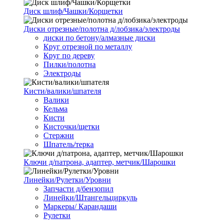
Диск шлиф/Чашки/Корщетки
Диски отрезные/полотна д/лобзика/электроды
диски по бетону/алмазные диски
Круг отрезной по металлу
Круг по дереву
Пилки/полотна
Электроды
Кисти/валики/шпателя
Валики
Кельма
Кисти
Кисточки/щетки
Стержни
Шпатель/терка
Ключи д/патрона, адаптер, метчик/Шарошки
Линейки/Рулетки/Уровни
Запчасти д/бензопил
Линейки/Штангельциркуль
Маркеры/ Карандаши
Рулетки