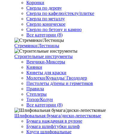
Коронки
Сверла по дереву
Сверла по кафелю/стеклу/плитке
Сверла по металлу
Сверло коническое
Сверло по бетону и камню
Все категории (8)
Стремянки/Лестницы
Строительные инструменты
Венчики-Миксеры
Киянки
Кюветы для краски
Молотки/Кувалды/ Гвоздодер
Пистолеты д/пены и герметиков
Правила
Степлеры
Топор/Колун
Все категории (8)
Шлифовальная бумага/диски-лепестковые
Бумага наждачная в рулоне
Бумага шлиф/губки шлиф
Круги шлифовальные