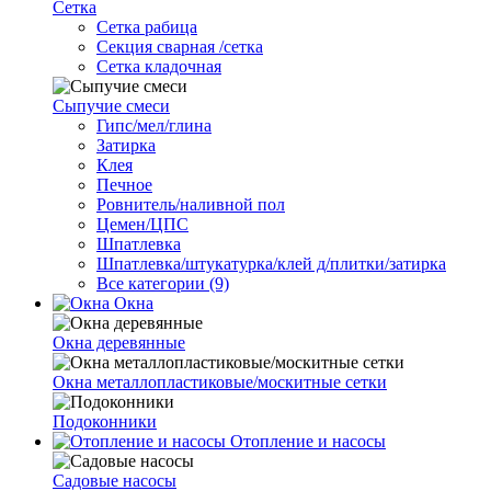
Сетка
Cетка рабица
Секция сварная /сетка
Сетка кладочная
Сыпучие смеси
Гипс/мел/глина
Затирка
Клея
Печное
Ровнитель/наливной пол
Цемен/ЦПС
Шпатлевка
Шпатлевка/штукатурка/клей д/плитки/затирка
Все категории (9)
Окна
Окна деревянные
Окна металлопластиковые/москитные сетки
Подоконники
Отопление и насосы
Cадовые насосы