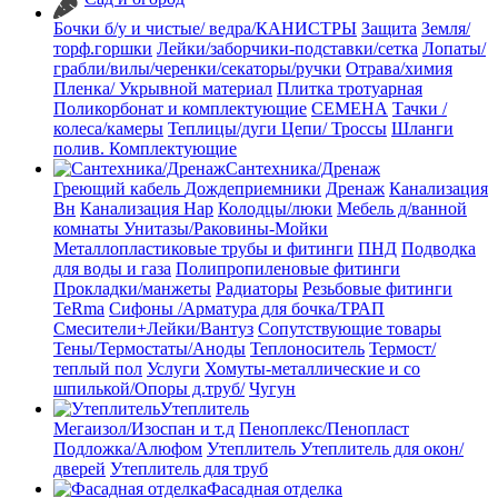
Бочки б/у и чистые/ ведра/КАНИСТРЫ
Защита
Земля/
торф.горшки
Лейки/заборчики-подставки/сетка
Лопаты/
грабли/вилы/черенки/секаторы/ручки
Отрава/химия
Пленка/ Укрывной материал
Плитка тротуарная
Поликорбонат и комплектующие
СЕМЕНА
Тачки /
колеса/камеры
Теплицы/дуги
Цепи/ Троссы
Шланги
полив. Комплектующие
Сантехника/Дренаж
Греющий кабель
Дождеприемники
Дренаж
Канализация
Вн
Канализация Нар
Колодцы/люки
Мебель д/ванной
комнаты Унитазы/Раковины-Мойки
Металлопластиковые трубы и фитинги
ПНД
Подводка
для воды и газа
Полипропиленовые фитинги
Прокладки/манжеты
Радиаторы
Резьбовые фитинги
TeRma
Сифоны /Арматура для бочка/ТРАП
Смесители+Лейки/Вантуз
Сопутствующие товары
Тены/Термостаты/Аноды
Теплоноситель
Термост/
теплый пол
Услуги
Хомуты-металлические и со
шпилькой/Опоры д.труб/
Чугун
Утеплитель
Мегаизол/Изоспан и т.д
Пеноплекс/Пенопласт
Подложка/Алюфом
Утеплитель
Утеплитель для окон/
дверей
Утеплитель для труб
Фасадная отделка