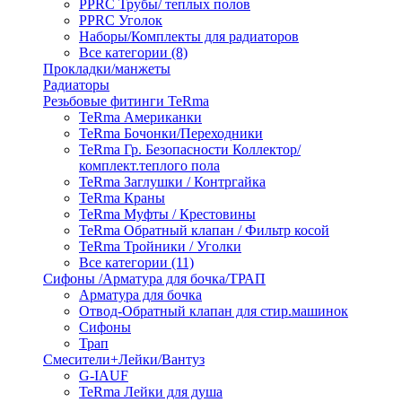
PPRC Трубы/ теплых полов
PPRC Уголок
Наборы/Комплекты для радиаторов
Все категории (8)
Прокладки/манжеты
Радиаторы
Резьбовые фитинги TeRma
TeRma Американки
TeRma Бочонки/Переходники
TeRma Гр. Безопасности Коллектор/
комплект.теплого пола
TeRma Заглушки / Контргайка
TeRma Краны
TeRma Муфты / Крестовины
TeRma Обратный клапан / Фильтр косой
TeRma Тройники / Уголки
Все категории (11)
Сифоны /Арматура для бочка/ТРАП
Арматура для бочка
Отвод-Обратный клапан для стир.машинок
Сифоны
Трап
Смесители+Лейки/Вантуз
G-IAUF
TeRma Лейки для душа