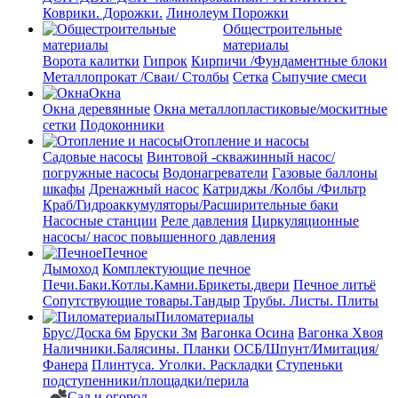
Коврики. Дорожки.
Линолеум
Порожки
Общестроительные
материалы
Ворота калитки
Гипрок
Кирпичи /Фундаментные блоки
Металлопрокат /Сваи/ Столбы
Сетка
Сыпучие смеси
Окна
Окна деревянные
Окна металлопластиковые/москитные
сетки
Подоконники
Отопление и насосы
Cадовые насосы
Винтовой -скважинный насос/
погружные насосы
Водонагреватели
Газовые баллоны
шкафы
Дренажный насос
Катриджы /Колбы /Фильтр
Краб/Гидроаккумуляторы/Расширительные баки
Насосные станции
Реле давления
Циркуляционные
насосы/ насос повышенного давления
Печное
Дымоход
Комплектующие печное
Печи.Баки.Котлы.Камни.Брикеты.двери
Печное литьё
Сопутствующие товары.Тандыр
Трубы. Листы. Плиты
Пиломатериалы
Брус/Доска 6м
Бруски 3м
Вагонка Осина
Вагонка Хвоя
Наличники.Балясины. Планки
ОСБ/Шпунт/Имитация/
Фанера
Плинтуса. Уголки. Раскладки
Ступеньки
подступенники/площадки/перила
Сад и огород