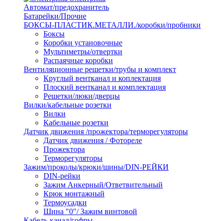
Автомат/предохранитель
Батарейки/Прочие
БОКСЫ-ПЛАСТИК.МЕТАЛЛИ./коробки/пробники
Боксы
Коробки установочные
Мультиметры/отвертки
Распаячные коробки
Вентиляционные решетки/трубы и комплект
Круглый вентканал и коплектация
Плоский вентканал и комплектация
Решетки/люки/дверцы
Вилки/кабельные розетки
Вилки
Кабельные розетки
Датчик движения /прожектора/терморегуляторы
Датчик движения / Фотореле
Прожектора
Терморегуляторы
Зажим/проколы/крюки/шины/DIN-РЕЙКИ
DIN-рейки
Зажим Анкерный/Ответвительный
Крюк монтажный
Термоусадки
Шина "0"/ Зажим винтовой
Кабель-канал/гофры