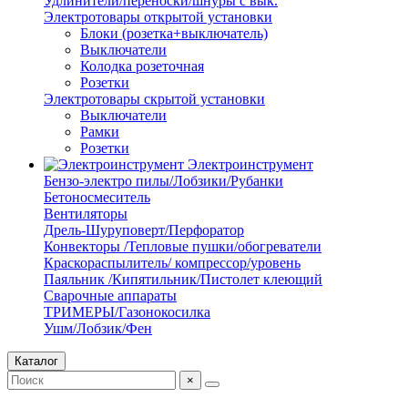
Удлинители/переноски/шнуры с вык.
Электротовары открытой установки
Блоки (розетка+выключатель)
Выключатели
Колодка розеточная
Розетки
Электротовары скрытой установки
Выключатели
Рамки
Розетки
Электроинструмент
Бензо-электро пилы/Лобзики/Рубанки
Бетоносмеситель
Вентиляторы
Дрель-Шуруповерт/Перфоратор
Конвекторы /Тепловые пушки/обогреватели
Краскораспылитель/ компрессор/уровень
Паяльник /Кипятильник/Пистолет клеющий
Сварочные аппараты
ТРИМЕРЫ/Газонокосилка
Ушм/Лобзик/Фен
Каталог
×