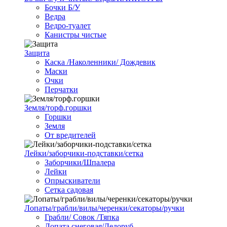
Бочки Б/У
Ведра
Ведро-туалет
Канистры чистые
Защита
Каска /Наколенники/ Дождевик
Маски
Очки
Перчатки
Земля/торф.горшки
Горшки
Земля
От вредителей
Лейки/заборчики-подставки/сетка
Заборчики/Шпалера
Лейки
Опрыскиватели
Сетка садовая
Лопаты/грабли/вилы/черенки/секаторы/ручки
Грабли/ Совок /Тяпка
Лопата снеговая/Ледоруб