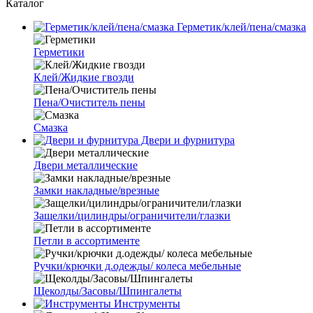
Каталог
Герметик/клей/пена/смазка
Герметики
Клей/Жидкие гвозди
Пена/Очиститель пены
Смазка
Двери и фурнитура
Двери металлические
Замки накладные/врезные
Защелки/цилиндры/ограничители/глазки
Петли в ассортименте
Ручки/крючки д.одежды/ колеса мебельные
Щеколды/Засовы/Шпингалеты
Инструменты