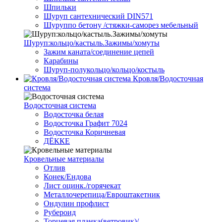
Шпильки
Шуруп сантехнический DIN571
Шуруппо бетону /стяжки-саморез мебельный
Шуруп:кольцо/кастыль.Зажимы/хомуты
Зажим каната/соединение цепей
Карабины
Шуруп-полукольцо/кольцо/костыль
Кровля/Водосточная
система
Водосточная система
Водосточка белая
Водосточка Графит 7024
Водосточка Коричневая
ДЁККЕ
Кровельные материалы
Отлив
Конек/Ендова
Лист оцинк./горячекат
Металлочерепица/Евроштакетник
Ондулин профлист
Рубероид
Торцевая планка(ветровик)/