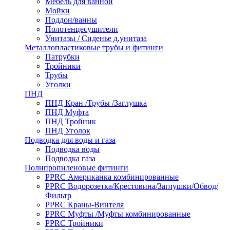
Мебель для ванной
Мойки
Поддон/ванны
Полотенцесушители
Унитазы / Сиденье д.унитаза
Металлопластиковые трубы и фитинги
Патрубки
Тройники
Трубы
Уголки
ПНД
ПНД Кран /Трубы /Заглушка
ПНД Муфта
ПНД Тройник
ПНД Уголок
Подводка для воды и газа
Подводка воды
Подводка газа
Полипропиленовые фитинги
PPRC Американка комбинированные
PPRC Водорозетка/Крестовина/Заглушки/Обвод/
Фильтр
PPRC Краны-Винтеля
PPRC Муфты /Муфты комбинированные
PPRC Тройники