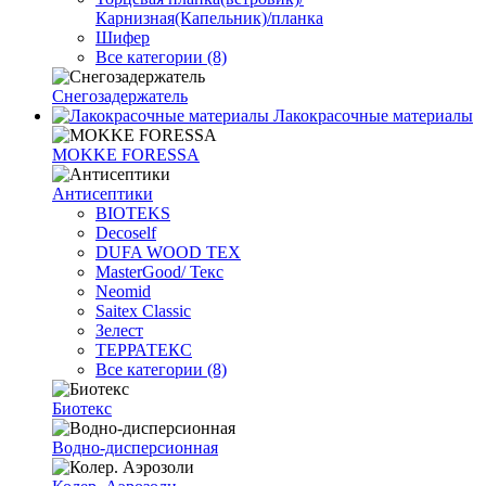
Карнизная(Капельник)/планка
Шифер
Все категории (8)
Снегозадержатель
Лакокрасочные материалы
MOKKE FORESSA
Антисептики
BIOTEKS
Decoself
DUFA WOOD TEX
MasterGood/ Текс
Neomid
Saitex Classic
Зелест
ТЕРРАТЕКС
Все категории (8)
Биотекс
Водно-дисперсионная