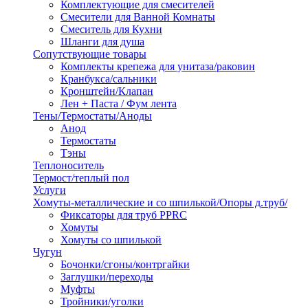
Комплектующие для смесителей
Смесители для Ванной Комнаты
Смеситель для Кухни
Шланги для душа
Сопутствующие товары
Комплекты крепежа для унитаза/раковин
Кранбукса/сальники
Кронштейн/Клапан
Лен + Паста / Фум лента
Тены/Термостаты/Аноды
Анод
Термостаты
Тэны
Теплоноситель
Термост/теплый пол
Услуги
Хомуты-металлические и со шпилькой/Опоры д.труб/
Фиксаторы для труб PPRC
Хомуты
Хомуты со шпилькой
Чугун
Бочонки/сгоны/контргайки
Заглушки/переходы
Муфты
Тройники/уголки