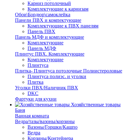
Карниз потолочный
Комплектующие к карнизам
Обои\Бордюр\самоклейка
Панели ПВХ и компектующие
Комплектующие к ПВХ панелям
Панель ПВХ
Панель МДФ и комплектующие
Комплектующие
Панель МДФ
Плинтус ПВХ. Комплектующие
Комплектующие
Плинтуса
Плитка- Плинтуса потолочные Полиистероловые
Плинтуса полиэс. и уголки
Плитка
Уголки ПВХ/Наличник ПВХ
DKC
Фартуки для кухни
Хозяйственные товары
Баня
Ванная комната
Ведра/тазы/вазоны/корзины
Вазоны/Горшки/Кашпо
Ведра
Корзины/Контейнера