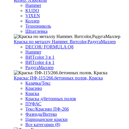
Колер. Аэрозоли
Hammer
KUDO
VIXEN
Коллер
Технониколь
Шпатлевка
Краска по металлу Hammer. Витcolor,РадугаМаллер
DECOR/ FORMULA Q8
Hammer
ВИТcolor 3 в 1
ВИТcolor 4 в 1
РадугаМаллер
Краска: ПФ-115/266.бетонных полов, Краска
Казачка/Текс
Красиво
Краска
Краска д/бетонных полов
ПУФАС
Текс/Красиво ПФ-266
Фазенда/Витеко
Царицынские краски
Все категории (8)