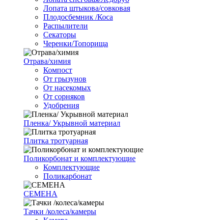
Лопата штыкова/совковая
Плодосбемник /Коса
Распылители
Секаторы
Черенки/Топорища
Отрава/химия
Компост
От грызунов
От насекомых
От сорняков
Удобрения
Пленка/ Укрывной материал
Плитка тротуарная
Поликорбонат и комплектующие
Комплектующие
Поликарбонат
СЕМЕНА
Тачки /колеса/камеры