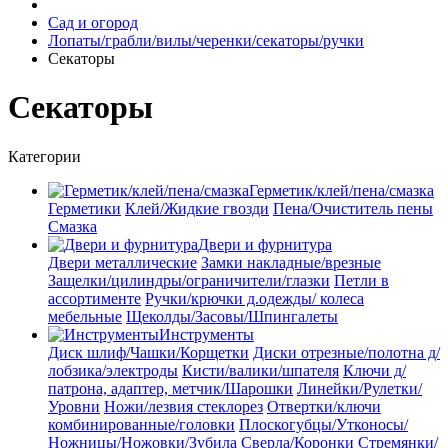
Сад и огород
Лопаты/грабли/вилы/черенки/секаторы/ручки
Секаторы
Секаторы
Категории
Герметик/клей/пена/смазка
Герметики
Клей/Жидкие гвозди
Пена/Очиститель пены
Смазка
Двери и фурнитура
Двери металлические
Замки накладные/врезные
Защелки/цилиндры/ограничители/глазки
Петли в
ассортименте
Ручки/крючки д.одежды/ колеса
мебельные
Щеколды/Засовы/Шпингалеты
Инструменты
Диск шлиф/Чашки/Корщетки
Диски отрезные/полотна д/
лобзика/электроды
Кисти/валики/шпателя
Ключи д/
патрона, адаптер, метчик/Шарошки
Линейки/Рулетки/
Уровни
Ножи/лезвия стеклорез
Отвертки/ключи
комбинированные/головки
Плоскогубцы/Утконосы/
Ножницы/Ножовки/Зубила
Сверла/Коронки
Стремянки/