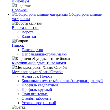
Линолеум
Порожки
Общестроительные
материалы
Ворота калитки
Ворота
Калитки
Гипрок
Гипсокартон
Направляйки/стояки/маяки
Кирпичи /Фундаментные блоки
Металлопрокат /Сваи/ Столбы
Арматура. Полоса
Кованные элементы/крышки/заглушки-для труб
Профиль квадратный
Профиль круглый
Сваи винтовые
Столбы заборные
Уголок профильный