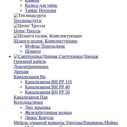
Камера
Колеса для тачек
Тачки/ Носилки
Теплицы/дуги
Цепи/ Троссы
Шланги полив. Комплектующие
Муфты/ Переходник
Шланги
Сантехника/Дренаж
Греющий кабель
Дождеприемники
Дренаж
Канализация Вн
Канализация ВН РР 110
Канализация ВН РР 40
Канализация ВН РР 50
Канализация Нар
Колодцы/люки
Дно /крышка
Железобетонные кольца
Люки/ Конусы
Мебель д/ванной комнаты Унитазы/Раковины-Мойки