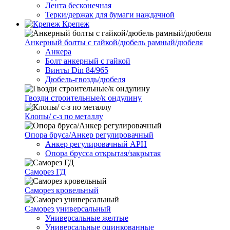
Лента бесконечная
Терки/держак для бумаги наждачной
Крепеж
Анкерный болты с гайкой/дюбель рамный/дюбеля
Анкера
Болт анкерный с гайкой
Винты Din 84/965
Дюбель-гвоздь/дюбеля
Гвозди строительные/к ондулину
Клопы/ с-з по металлу
Опора бруса/Анкер регулировачный
Анкер регулировачный АРН
Опора брусса открытая/закрытая
Саморез ГД
Саморез кровельный
Саморез универсальный
Универсальные желтые
Универсальные оцинкованные