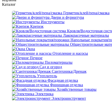
Каталог
Герметик/клей/пена/смазка
Двери и фурнитура
Инструменты
Крепеж
Кровля/Водосточная сист
Лакокрасочные материалы
Напольные покрытия/п
Общестроительные мат
Окна
Отопление и насосы
Печное
Пиломатериалы
Сад и огород
Сантехника/Дренаж
Утеплитель
Фасадная отделка
Финишная отделка
Хозяйственные товары
Электрика
Электроинструмент