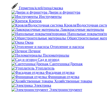
Герметик/клей/пена/смазка
Двери и фурнитура
Инструменты
Крепеж
Кровля/Водосточная сист
Лакокрасочные материалы
Напольные покрытия/п
Общестроительные мат
Окна
Отопление и насосы
Печное
Пиломатериалы
Сад и огород
Сантехника/Дренаж
Утеплитель
Фасадная отделка
Финишная отделка
Хозяйственные товары
Электрика
Электроинструмент