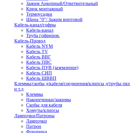
Зажим Анкерный/Ответвительный
Крюк монтажный
Термоусадки
Шина "0"/ Зажим винтовой
Кабель-канал/гофры
Кабель-канал
Труба гофриров.
Кабель-Провод
Кабель NYM
Кабель TV
Кабель ВВГ
Кабель ПВС
Кабель ПУВ (заземление)
Кабель СИП
Кабель ШВВП
Клеммы/скобы д/кабеля/соединения/клипсы д/трубы пвх
и т.д
Клеммы
Наконечники/зажимы
Скобы для кабеля
Хомуты/клипсы
Лампочки/Патроны
Лампочки
Патрон
Фонарики