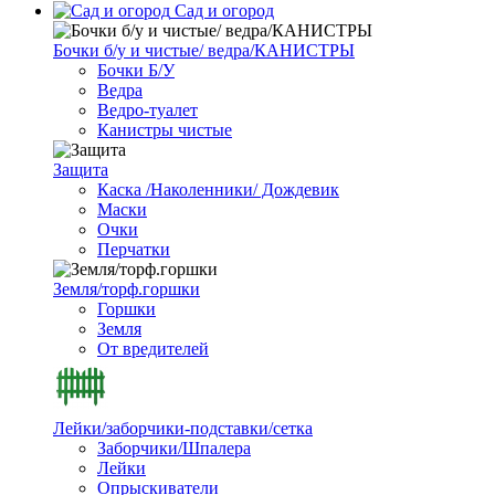
Сад и огород
Бочки б/у и чистые/ ведра/КАНИСТРЫ
Бочки Б/У
Ведра
Ведро-туалет
Канистры чистые
Защита
Каска /Наколенники/ Дождевик
Маски
Очки
Перчатки
Земля/торф.горшки
Горшки
Земля
От вредителей
Лейки/заборчики-подставки/сетка
Заборчики/Шпалера
Лейки
Опрыскиватели