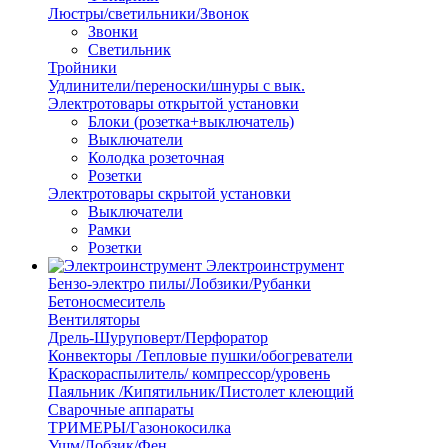
Люстры/светильники/Звонок
Звонки
Светильник
Тройники
Удлинители/переноски/шнуры с вык.
Электротовары открытой установки
Блоки (розетка+выключатель)
Выключатели
Колодка розеточная
Розетки
Электротовары скрытой установки
Выключатели
Рамки
Розетки
Электроинструмент
Бензо-электро пилы/Лобзики/Рубанки
Бетоносмеситель
Вентиляторы
Дрель-Шуруповерт/Перфоратор
Конвекторы /Тепловые пушки/обогреватели
Краскораспылитель/ компрессор/уровень
Паяльник /Кипятильник/Пистолет клеющий
Сварочные аппараты
ТРИМЕРЫ/Газонокосилка
Ушм/Лобзик/Фен