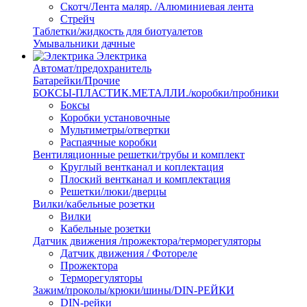
Скотч/Лента маляр. /Алюминиевая лента
Стрейч
Таблетки/жидкость для биотуалетов
Умывальники дачные
Электрика
Автомат/предохранитель
Батарейки/Прочие
БОКСЫ-ПЛАСТИК.МЕТАЛЛИ./коробки/пробники
Боксы
Коробки установочные
Мультиметры/отвертки
Распаячные коробки
Вентиляционные решетки/трубы и комплект
Круглый вентканал и коплектация
Плоский вентканал и комплектация
Решетки/люки/дверцы
Вилки/кабельные розетки
Вилки
Кабельные розетки
Датчик движения /прожектора/терморегуляторы
Датчик движения / Фотореле
Прожектора
Терморегуляторы
Зажим/проколы/крюки/шины/DIN-РЕЙКИ
DIN-рейки