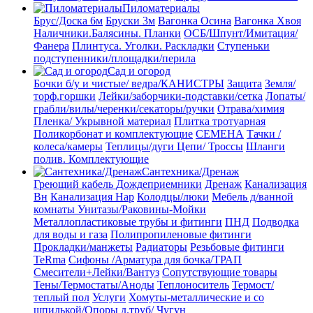
Пиломатериалы
Брус/Доска 6м
Бруски 3м
Вагонка Осина
Вагонка Хвоя
Наличники.Балясины. Планки
ОСБ/Шпунт/Имитация/
Фанера
Плинтуса. Уголки. Раскладки
Ступеньки
подступенники/площадки/перила
Сад и огород
Бочки б/у и чистые/ ведра/КАНИСТРЫ
Защита
Земля/
торф.горшки
Лейки/заборчики-подставки/сетка
Лопаты/
грабли/вилы/черенки/секаторы/ручки
Отрава/химия
Пленка/ Укрывной материал
Плитка тротуарная
Поликорбонат и комплектующие
СЕМЕНА
Тачки /
колеса/камеры
Теплицы/дуги
Цепи/ Троссы
Шланги
полив. Комплектующие
Сантехника/Дренаж
Греющий кабель
Дождеприемники
Дренаж
Канализация
Вн
Канализация Нар
Колодцы/люки
Мебель д/ванной
комнаты Унитазы/Раковины-Мойки
Металлопластиковые трубы и фитинги
ПНД
Подводка
для воды и газа
Полипропиленовые фитинги
Прокладки/манжеты
Радиаторы
Резьбовые фитинги
TeRma
Сифоны /Арматура для бочка/ТРАП
Смесители+Лейки/Вантуз
Сопутствующие товары
Тены/Термостаты/Аноды
Теплоноситель
Термост/
теплый пол
Услуги
Хомуты-металлические и со
шпилькой/Опоры д.труб/
Чугун