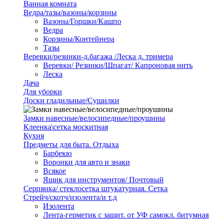
Ванная комната
Ведра/тазы/вазоны/корзины
Вазоны/Горшки/Кашпо
Ведра
Корзины/Контейнера
Тазы
Веревки/резинки-д.багажа /Леска д. тримера
Веревки/ Резинки/Шпагат/ Капроновая нить
Леска
Дача
Для уборки
Доски гладильные/Сушилки
Замки навесные/велосипедные/проушины
Клеенка\сетка москитная
Кухня
Предметы для быта. Отдыха
Барбекю
Воронки для авто и знаки
Всякое
Ящик для инструментов/ Почтовый
Серпянка/ стеклосетка штукатурная. Сетка
Стрейч/скотч/изолента/и т.д
Изолента
Лента-герметик с защит. от УФ самокл. битумная