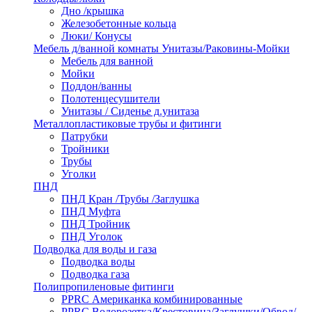
Дно /крышка
Железобетонные кольца
Люки/ Конусы
Мебель д/ванной комнаты Унитазы/Раковины-Мойки
Мебель для ванной
Мойки
Поддон/ванны
Полотенцесушители
Унитазы / Сиденье д.унитаза
Металлопластиковые трубы и фитинги
Патрубки
Тройники
Трубы
Уголки
ПНД
ПНД Кран /Трубы /Заглушка
ПНД Муфта
ПНД Тройник
ПНД Уголок
Подводка для воды и газа
Подводка воды
Подводка газа
Полипропиленовые фитинги
PPRC Американка комбинированные
PPRC Водорозетка/Крестовина/Заглушки/Обвод/