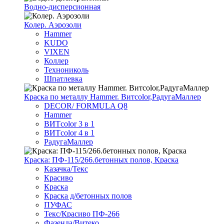
Водно-дисперсионная
Колер. Аэрозоли
Hammer
KUDO
VIXEN
Коллер
Технониколь
Шпатлевка
Краска по металлу Hammer. Витcolor,РадугаМаллер
DECOR/ FORMULA Q8
Hammer
ВИТcolor 3 в 1
ВИТcolor 4 в 1
РадугаМаллер
Краска: ПФ-115/266.бетонных полов, Краска
Казачка/Текс
Красиво
Краска
Краска д/бетонных полов
ПУФАС
Текс/Красиво ПФ-266
Фазенда/Витеко