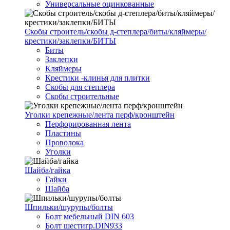
Универсальные оцинкованные
Скобы строитель/скобы д-степлера/биты/кляймеры/
крестики/заклепки/БИТЫ
Биты
Заклепки
Кляймеры
Крестики -клинья для плитки
Скобы для степлера
Скобы строительные
Уголки крепежные/лента перф/кронштейн
Перфорированная лента
Пластины
Проволока
Уголки
Шайба/гайка
Гайки
Шайба
Шпильки/шурупы/болты
Болт мебельный DIN 603
Болт шестигр.DIN933