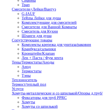
Сифоны
Трап
Смесители+Лейки/Вантуз
G-IAUF
TeRma Лейки для душа
Комплектующие для смесителей
Смесители для Ванной Комнаты
Смеситель для Кухни
Шланги для душа
Сопутствующие товары
Комплекты крепежа для унитаза/раковин
Кранбукса/сальники
Кронштейн/Клапан
Лен + Паста / Фум лента
Тены/Термостаты/Аноды
Анод
Термостаты
Тэны
Теплоноситель
Термост/теплый пол
Услуги
Хомуты-металлические и со шпилькой/Опоры д.труб/
Фиксаторы для труб PPRC
Хомуты
Хомуты со шпилькой