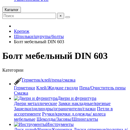
Каталог
×
Крепеж
Шпильки/шурупы/болты
Болт мебельный DIN 603
Болт мебельный DIN 603
Категории
Герметик/клей/пена/смазка
Герметики
Клей/Жидкие гвозди
Пена/Очиститель пены
Смазка
Двери и фурнитура
Двери металлические
Замки накладные/врезные
Защелки/цилиндры/ограничители/глазки
Петли в
ассортименте
Ручки/крючки д.одежды/ колеса
мебельные
Щеколды/Засовы/Шпингалеты
Инструменты
Диск шлиф/Чашки/Корщетки
Диски отрезные/полотна д/