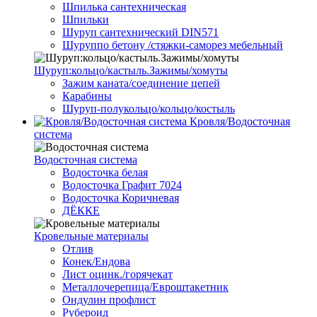
Шпилька сантехническая
Шпильки
Шуруп сантехнический DIN571
Шуруппо бетону /стяжки-саморез мебельный
Шуруп:кольцо/кастыль.Зажимы/хомуты
Зажим каната/соединение цепей
Карабины
Шуруп-полукольцо/кольцо/костыль
Кровля/Водосточная
система
Водосточная система
Водосточка белая
Водосточка Графит 7024
Водосточка Коричневая
ДЁККЕ
Кровельные материалы
Отлив
Конек/Ендова
Лист оцинк./горячекат
Металлочерепица/Евроштакетник
Ондулин профлист
Рубероид