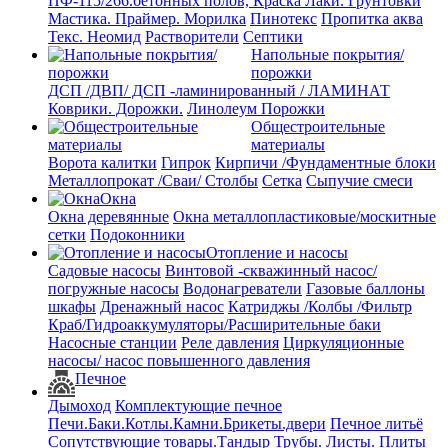
ПФ-115/266.бетонных полов, Краска
Лаки. Грунтовки
Мастика. Праймер.
Морилка
Пинотекс
Пропитка аква
Текс. Неомид
Растворители
Септики
Напольные покрытия/
порожки
ДСП /ДВП/ ДСП -ламинированный / ЛАМИНАТ
Коврики. Дорожки.
Линолеум
Порожки
Общестроительные
материалы
Ворота калитки
Гипрок
Кирпичи /Фундаментные блоки
Металлопрокат /Сваи/ Столбы
Сетка
Сыпучие смеси
Окна
Окна деревянные
Окна металлопластиковые/москитные
сетки
Подоконники
Отопление и насосы
Cадовые насосы
Винтовой -скважинный насос/
погружные насосы
Водонагреватели
Газовые баллоны
шкафы
Дренажный насос
Катриджы /Колбы /Фильтр
Краб/Гидроаккумуляторы/Расширительные баки
Насосные станции
Реле давления
Циркуляционные
насосы/ насос повышенного давления
Печное
Дымоход
Комплектующие печное
Печи.Баки.Котлы.Камни.Брикеты.двери
Печное литьё
Сопутствующие товары.Тандыр
Трубы. Листы. Плиты