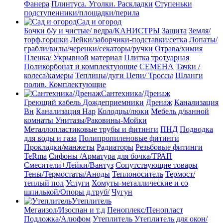
Фанера
Плинтуса. Уголки. Раскладки
Ступеньки
подступенники/площадки/перила
Сад и огород
Бочки б/у и чистые/ ведра/КАНИСТРЫ
Защита
Земля/
торф.горшки
Лейки/заборчики-подставки/сетка
Лопаты/
грабли/вилы/черенки/секаторы/ручки
Отрава/химия
Пленка/ Укрывной материал
Плитка тротуарная
Поликорбонат и комплектующие
СЕМЕНА
Тачки /
колеса/камеры
Теплицы/дуги
Цепи/ Троссы
Шланги
полив. Комплектующие
Сантехника/Дренаж
Греющий кабель
Дождеприемники
Дренаж
Канализация
Вн
Канализация Нар
Колодцы/люки
Мебель д/ванной
комнаты Унитазы/Раковины-Мойки
Металлопластиковые трубы и фитинги
ПНД
Подводка
для воды и газа
Полипропиленовые фитинги
Прокладки/манжеты
Радиаторы
Резьбовые фитинги
TeRma
Сифоны /Арматура для бочка/ТРАП
Смесители+Лейки/Вантуз
Сопутствующие товары
Тены/Термостаты/Аноды
Теплоноситель
Термост/
теплый пол
Услуги
Хомуты-металлические и со
шпилькой/Опоры д.труб/
Чугун
Утеплитель
Мегаизол/Изоспан и т.д
Пеноплекс/Пенопласт
Подложка/Алюфом
Утеплитель
Утеплитель для окон/