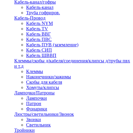
Кабель-канал/гофры
Кабель-канал
Труба гофриров.
Кабель-Провод
Кабель NYM
Кабель TV
Кабель ВВГ
Кабель ПВС
Кабель ПУВ (заземление)
Кабель СИП
Кабель ШВВП
Клеммы/скобы д/кабеля/соединения/клипсы д/трубы пвх
и т.д
Клеммы
Наконечники/зажимы
Скобы для кабеля
Хомуты/клипсы
Лампочки/Патроны
Лампочки
Патрон
Фонарики
Люстры/светильники/Звонок
Звонки
Светильник
Тройники