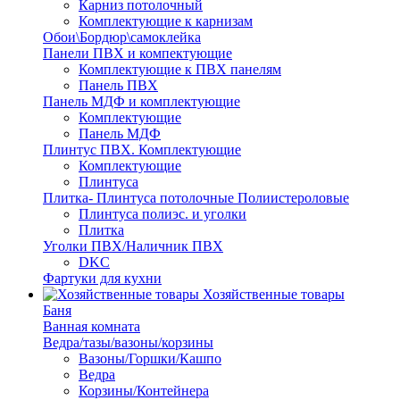
Карниз потолочный
Комплектующие к карнизам
Обои\Бордюр\самоклейка
Панели ПВХ и компектующие
Комплектующие к ПВХ панелям
Панель ПВХ
Панель МДФ и комплектующие
Комплектующие
Панель МДФ
Плинтус ПВХ. Комплектующие
Комплектующие
Плинтуса
Плитка- Плинтуса потолочные Полиистероловые
Плинтуса полиэс. и уголки
Плитка
Уголки ПВХ/Наличник ПВХ
DKC
Фартуки для кухни
Хозяйственные товары
Баня
Ванная комната
Ведра/тазы/вазоны/корзины
Вазоны/Горшки/Кашпо
Ведра
Корзины/Контейнера