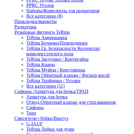
PPRC Уголок
Наборы/Комплекты для радиаторов
Все категории (8)
Прокладки/манжеты
Радиаторы
Резьбовые фитинги TeRma
TeRma Американки
TeRma Бочонки/Переходники
TeRma Гр. Безопасности Коллектор/
комплект.теплого пола
TeRma Заглушки / Контргайка
TeRma Краны
TeRma Муфты / Крестовины
TeRma Обратный клапан / Фильтр косой
TeRma Тройники / Уголки
Все категории (11)
Сифоны /Арматура для бочка/ТРАП
Арматура для бочка
Отвод-Обратный клапан для стир.машинок
Сифоны
Трап
Смесители+Лейки/Вантуз
G-IAUF
TeRma Лейки для душа