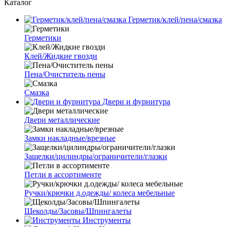
Каталог
Герметик/клей/пена/смазка
Герметики
Клей/Жидкие гвозди
Пена/Очиститель пены
Смазка
Двери и фурнитура
Двери металлические
Замки накладные/врезные
Защелки/цилиндры/ограничители/глазки
Петли в ассортименте
Ручки/крючки д.одежды/ колеса мебельные
Щеколды/Засовы/Шпингалеты
Инструменты