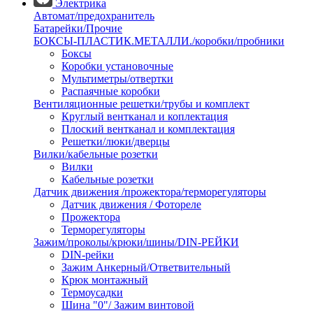
Электрика
Автомат/предохранитель
Батарейки/Прочие
БОКСЫ-ПЛАСТИК.МЕТАЛЛИ./коробки/пробники
Боксы
Коробки установочные
Мультиметры/отвертки
Распаячные коробки
Вентиляционные решетки/трубы и комплект
Круглый вентканал и коплектация
Плоский вентканал и комплектация
Решетки/люки/дверцы
Вилки/кабельные розетки
Вилки
Кабельные розетки
Датчик движения /прожектора/терморегуляторы
Датчик движения / Фотореле
Прожектора
Терморегуляторы
Зажим/проколы/крюки/шины/DIN-РЕЙКИ
DIN-рейки
Зажим Анкерный/Ответвительный
Крюк монтажный
Термоусадки
Шина "0"/ Зажим винтовой