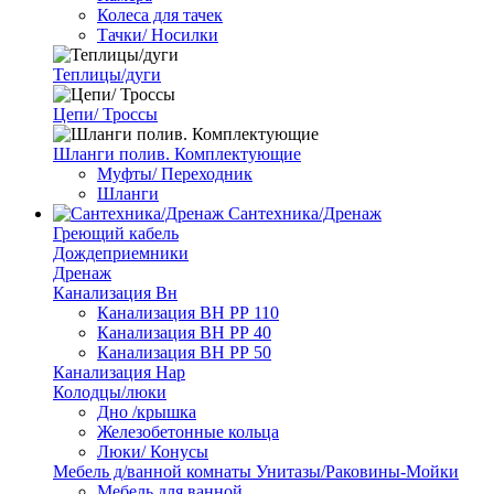
Колеса для тачек
Тачки/ Носилки
Теплицы/дуги
Цепи/ Троссы
Шланги полив. Комплектующие
Муфты/ Переходник
Шланги
Сантехника/Дренаж
Греющий кабель
Дождеприемники
Дренаж
Канализация Вн
Канализация ВН РР 110
Канализация ВН РР 40
Канализация ВН РР 50
Канализация Нар
Колодцы/люки
Дно /крышка
Железобетонные кольца
Люки/ Конусы
Мебель д/ванной комнаты Унитазы/Раковины-Мойки
Мебель для ванной