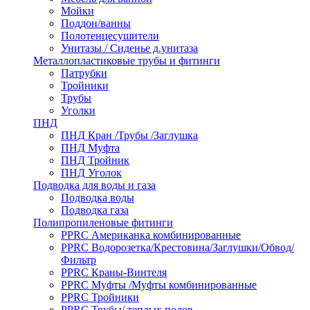
Мойки
Поддон/ванны
Полотенцесушители
Унитазы / Сиденье д.унитаза
Металлопластиковые трубы и фитинги
Патрубки
Тройники
Трубы
Уголки
ПНД
ПНД Кран /Трубы /Заглушка
ПНД Муфта
ПНД Тройник
ПНД Уголок
Подводка для воды и газа
Подводка воды
Подводка газа
Полипропиленовые фитинги
PPRC Американка комбинированные
PPRC Водорозетка/Крестовина/Заглушки/Обвод/
Фильтр
PPRC Краны-Винтеля
PPRC Муфты /Муфты комбинированные
PPRC Тройники
PPRC Трубы/ теплых полов