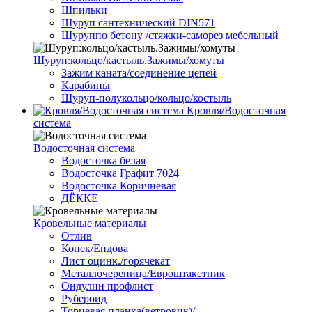
Шпильки
Шуруп сантехнический DIN571
Шуруппо бетону /стяжки-саморез мебельный
Шуруп:кольцо/кастыль.Зажимы/хомуты
Зажим каната/соединение цепей
Карабины
Шуруп-полукольцо/кольцо/костыль
Кровля/Водосточная
система
Водосточная система
Водосточка белая
Водосточка Графит 7024
Водосточка Коричневая
ДЁККЕ
Кровельные материалы
Отлив
Конек/Ендова
Лист оцинк./горячекат
Металлочерепица/Евроштакетник
Ондулин профлист
Рубероид
Торцевая планка(ветровик)/