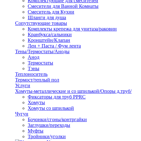
Комплектующие для смесителей
Смесители для Ванной Комнаты
Смеситель для Кухни
Шланги для душа
Сопутствующие товары
Комплекты крепежа для унитаза/раковин
Кранбукса/сальники
Кронштейн/Клапан
Лен + Паста / Фум лента
Тены/Термостаты/Аноды
Анод
Термостаты
Тэны
Теплоноситель
Термост/теплый пол
Услуги
Хомуты-металлические и со шпилькой/Опоры д.труб/
Фиксаторы для труб PPRC
Хомуты
Хомуты со шпилькой
Чугун
Бочонки/сгоны/контргайки
Заглушки/переходы
Муфты
Тройники/уголки