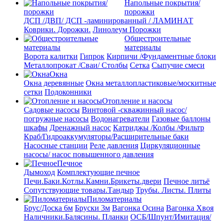
Напольные покрытия/
порожки
ДСП /ДВП/ ДСП -ламинированный / ЛАМИНАТ
Коврики. Дорожки.
Линолеум
Порожки
Общестроительные
материалы
Ворота калитки
Гипрок
Кирпичи /Фундаментные блоки
Металлопрокат /Сваи/ Столбы
Сетка
Сыпучие смеси
Окна
Окна деревянные
Окна металлопластиковые/москитные
сетки
Подоконники
Отопление и насосы
Cадовые насосы
Винтовой -скважинный насос/
погружные насосы
Водонагреватели
Газовые баллоны
шкафы
Дренажный насос
Катриджы /Колбы /Фильтр
Краб/Гидроаккумуляторы/Расширительные баки
Насосные станции
Реле давления
Циркуляционные
насосы/ насос повышенного давления
Печное
Дымоход
Комплектующие печное
Печи.Баки.Котлы.Камни.Брикеты.двери
Печное литьё
Сопутствующие товары.Тандыр
Трубы. Листы. Плиты
Пиломатериалы
Брус/Доска 6м
Бруски 3м
Вагонка Осина
Вагонка Хвоя
Наличники.Балясины. Планки
ОСБ/Шпунт/Имитация/