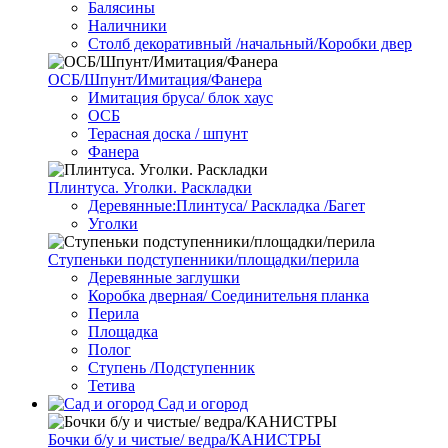
Балясины
Наличники
Столб декоративный /начальный/Коробки двер
ОСБ/Шпунт/Имитация/Фанера
Имитация бруса/ блок хаус
ОСБ
Терасная доска / шпунт
Фанера
Плинтуса. Уголки. Раскладки
Деревянные:Плинтуса/ Раскладка /Багет
Уголки
Ступеньки подступенники/площадки/перила
Деревянные заглушки
Коробка дверная/ Соединительня планка
Перила
Площадка
Полог
Ступень /Подступенник
Тетива
Сад и огород
Бочки б/у и чистые/ ведра/КАНИСТРЫ