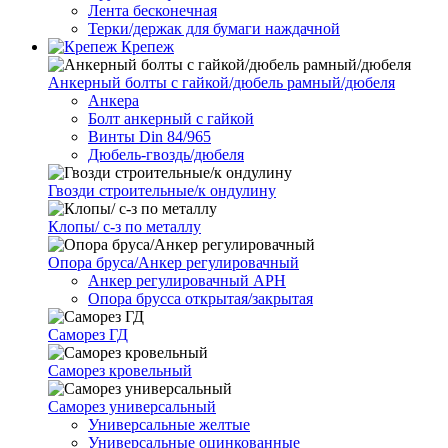
Лента бесконечная
Терки/держак для бумаги наждачной
Крепеж
Анкерный болты с гайкой/дюбель рамный/дюбеля
Анкера
Болт анкерный с гайкой
Винты Din 84/965
Дюбель-гвоздь/дюбеля
Гвозди строительные/к ондулину
Клопы/ с-з по металлу
Опора бруса/Анкер регулировачный
Анкер регулировачный АРН
Опора брусса открытая/закрытая
Саморез ГД
Саморез кровельный
Саморез универсальный
Универсальные желтые
Универсальные оцинкованные