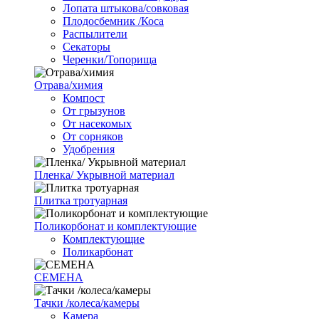
Лопата штыкова/совковая
Плодосбемник /Коса
Распылители
Секаторы
Черенки/Топорища
Отрава/химия
Компост
От грызунов
От насекомых
От сорняков
Удобрения
Пленка/ Укрывной материал
Плитка тротуарная
Поликорбонат и комплектующие
Комплектующие
Поликарбонат
СЕМЕНА
Тачки /колеса/камеры
Камера