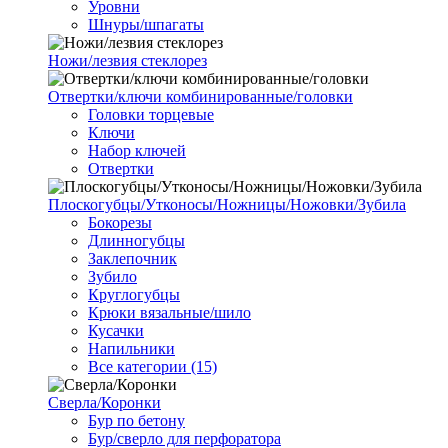
Уровни
Шнуры/шпагаты
Ножи/лезвия стеклорез
Отвертки/ключи комбинированные/головки
Головки торцевые
Ключи
Набор ключей
Отвертки
Плоскогубцы/Утконосы/Ножницы/Ножовки/Зубила
Бокорезы
Длинногубцы
Заклепочник
Зубило
Круглогубцы
Крюки вязальные/шило
Кусачки
Напильники
Все категории (15)
Сверла/Коронки
Бур по бетону
Бур/сверло для перфоратора