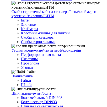
Скобы строитель/скобы д-степлера/биты/кляймеры/
крестики/заклепки/БИТЫ
Биты
Заклепки
Кляймеры
Крестики -клинья для плитки
Скобы для степлера
Скобы строительные
Уголки крепежные/лента перф/кронштейн
Перфорированная лента
Пластины
Проволока
Уголки
Шайба/гайка
Гайки
Шайба
Шпильки/шурупы/болты
Болт мебельный DIN 603
Болт шестигр.DIN933
Шпилька сантехническая