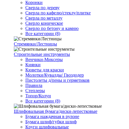
Коронки
Сверла по дереву
Сверла по кафелю/стеклу/плитке
Сверла по металлу
Сверло коническое
Сверло по бетону и камню
Все категории (8)
Стремянки/Лестницы
Строительные инструменты
Венчики-Миксеры
Киянки
Кюветы для краски
Молотки/Кувалды/ Гвоздодер
Пистолеты д/пены и герметиков
Правила
Степлеры
Топор/Колун
Все категории (8)
Шлифовальная бумага/диски-лепестковые
Бумага наждачная в рулоне
Бумага шлиф/губки шлиф
Круги шлифовальные