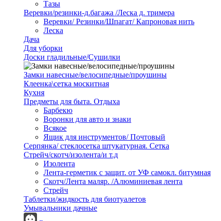
Тазы
Веревки/резинки-д.багажа /Леска д. тримера
Веревки/ Резинки/Шпагат/ Капроновая нить
Леска
Дача
Для уборки
Доски гладильные/Сушилки
Замки навесные/велосипедные/проушины
Клеенка\сетка москитная
Кухня
Предметы для быта. Отдыха
Барбекю
Воронки для авто и знаки
Всякое
Ящик для инструментов/ Почтовый
Серпянка/ стеклосетка штукатурная. Сетка
Стрейч/скотч/изолента/и т.д
Изолента
Лента-герметик с защит. от УФ самокл. битумная
Скотч/Лента маляр. /Алюминиевая лента
Стрейч
Таблетки/жидкость для биотуалетов
Умывальники дачные