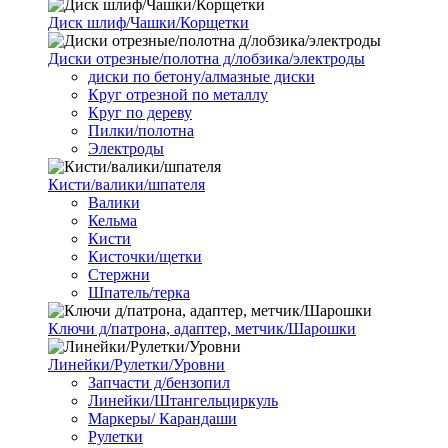
Диск шлиф/Чашки/Корщетки
Диски отрезные/полотна д/лобзика/электроды
диски по бетону/алмазные диски
Круг отрезной по металлу
Круг по дереву
Пилки/полотна
Электроды
Кисти/валики/шпателя
Валики
Кельма
Кисти
Кисточки/щетки
Стержни
Шпатель/терка
Ключи д/патрона, адаптер, метчик/Шарошки
Линейки/Рулетки/Уровни
Запчасти д/бензопил
Линейки/Штангельциркуль
Маркеры/ Карандаши
Рулетки