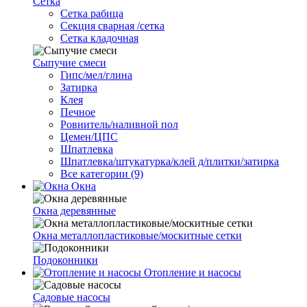
Сетка
Cетка рабица
Секция сварная /сетка
Сетка кладочная
Сыпучие смеси
Гипс/мел/глина
Затирка
Клея
Печное
Ровнитель/наливной пол
Цемен/ЦПС
Шпатлевка
Шпатлевка/штукатурка/клей д/плитки/затирка
Все категории (9)
Окна
Окна деревянные
Окна металлопластиковые/москитные сетки
Подоконники
Отопление и насосы
Cадовые насосы