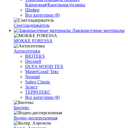
Карнизная(Капельник)/планка
Шифер
Все категории (8)
Снегозадержатель
Лакокрасочные материалы
MOKKE FORESSA
Антисептики
BIOTEKS
Decoself
DUFA WOOD TEX
MasterGood/ Текс
Neomid
Saitex Classic
Зелест
ТЕРРАТЕКС
Все категории (8)
Биотекс
Водно-дисперсионная