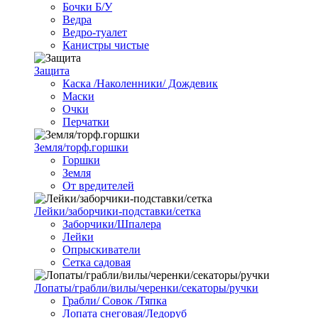
Бочки Б/У
Ведра
Ведро-туалет
Канистры чистые
Защита
Каска /Наколенники/ Дождевик
Маски
Очки
Перчатки
Земля/торф.горшки
Горшки
Земля
От вредителей
Лейки/заборчики-подставки/сетка
Заборчики/Шпалера
Лейки
Опрыскиватели
Сетка садовая
Лопаты/грабли/вилы/черенки/секаторы/ручки
Грабли/ Совок /Тяпка
Лопата снеговая/Ледоруб