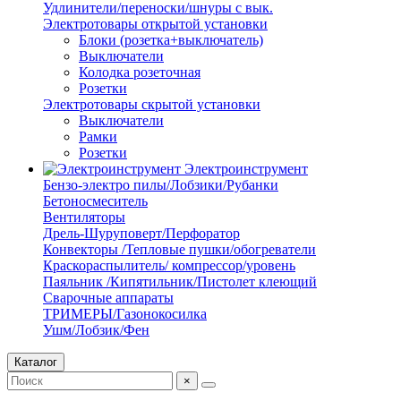
Удлинители/переноски/шнуры с вык.
Электротовары открытой установки
Блоки (розетка+выключатель)
Выключатели
Колодка розеточная
Розетки
Электротовары скрытой установки
Выключатели
Рамки
Розетки
Электроинструмент
Бензо-электро пилы/Лобзики/Рубанки
Бетоносмеситель
Вентиляторы
Дрель-Шуруповерт/Перфоратор
Конвекторы /Тепловые пушки/обогреватели
Краскораспылитель/ компрессор/уровень
Паяльник /Кипятильник/Пистолет клеющий
Сварочные аппараты
ТРИМЕРЫ/Газонокосилка
Ушм/Лобзик/Фен
Каталог
×