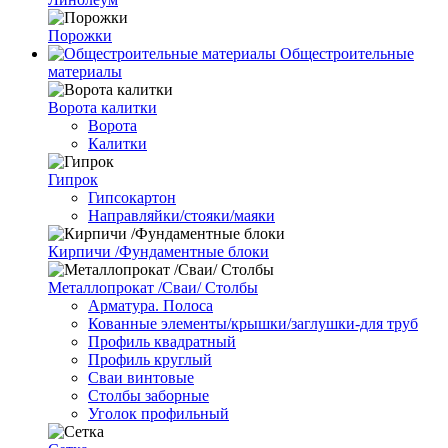
Порожки
Общестроительные
материалы
Ворота калитки
Ворота
Калитки
Гипрок
Гипсокартон
Направляйки/стояки/маяки
Кирпичи /Фундаментные блоки
Металлопрокат /Сваи/ Столбы
Арматура. Полоса
Кованные элементы/крышки/заглушки-для труб
Профиль квадратный
Профиль круглый
Сваи винтовые
Столбы заборные
Уголок профильный