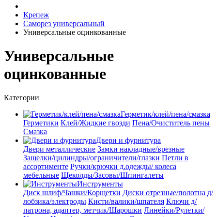
Крепеж
Саморез универсальный
Универсальные оцинкованные
Универсальные
оцинкованные
Категории
Герметик/клей/пена/смазка
Герметики
Клей/Жидкие гвозди
Пена/Очиститель пены
Смазка
Двери и фурнитура
Двери металлические
Замки накладные/врезные
Защелки/цилиндры/ограничители/глазки
Петли в
ассортименте
Ручки/крючки д.одежды/ колеса
мебельные
Щеколды/Засовы/Шпингалеты
Инструменты
Диск шлиф/Чашки/Корщетки
Диски отрезные/полотна д/
лобзика/электроды
Кисти/валики/шпателя
Ключи д/
патрона, адаптер, метчик/Шарошки
Линейки/Рулетки/