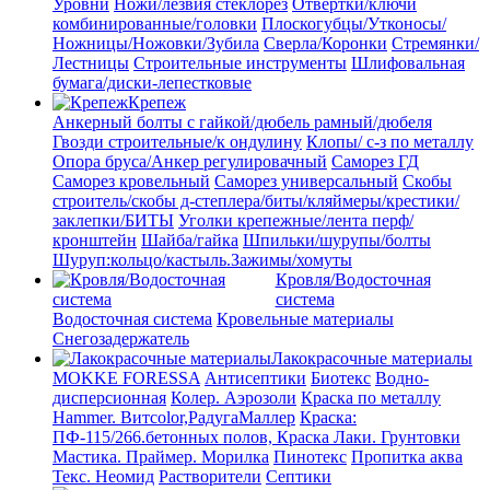
Уровни
Ножи/лезвия стеклорез
Отвертки/ключи
комбинированные/головки
Плоскогубцы/Утконосы/
Ножницы/Ножовки/Зубила
Сверла/Коронки
Стремянки/
Лестницы
Строительные инструменты
Шлифовальная
бумага/диски-лепестковые
Крепеж
Анкерный болты с гайкой/дюбель рамный/дюбеля
Гвозди строительные/к ондулину
Клопы/ с-з по металлу
Опора бруса/Анкер регулировачный
Саморез ГД
Саморез кровельный
Саморез универсальный
Скобы
строитель/скобы д-степлера/биты/кляймеры/крестики/
заклепки/БИТЫ
Уголки крепежные/лента перф/
кронштейн
Шайба/гайка
Шпильки/шурупы/болты
Шуруп:кольцо/кастыль.Зажимы/хомуты
Кровля/Водосточная
система
Водосточная система
Кровельные материалы
Снегозадержатель
Лакокрасочные материалы
MOKKE FORESSA
Антисептики
Биотекс
Водно-
дисперсионная
Колер. Аэрозоли
Краска по металлу
Hammer. Витcolor,РадугаМаллер
Краска:
ПФ-115/266.бетонных полов, Краска
Лаки. Грунтовки
Мастика. Праймер.
Морилка
Пинотекс
Пропитка аква
Текс. Неомид
Растворители
Септики