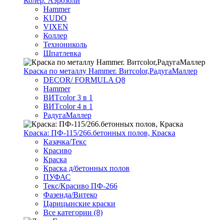
Колер. Аэрозоли
Hammer
KUDO
VIXEN
Коллер
Технониколь
Шпатлевка
Краска по металлу Hammer. Витcolor,РадугаМаллер
DECOR/ FORMULA Q8
Hammer
ВИТcolor 3 в 1
ВИТcolor 4 в 1
РадугаМаллер
Краска: ПФ-115/266.бетонных полов, Краска
Казачка/Текс
Красиво
Краска
Краска д/бетонных полов
ПУФАС
Текс/Красиво ПФ-266
Фазенда/Витеко
Царицынские краски
Все категории (8)