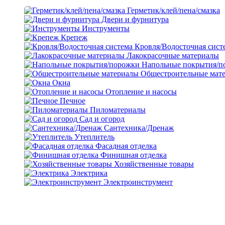
Герметик/клей/пена/смазка
Двери и фурнитура
Инструменты
Крепеж
Кровля/Водосточная сист
Лакокрасочные материалы
Напольные покрытия/п
Общестроительные мат
Окна
Отопление и насосы
Печное
Пиломатериалы
Сад и огород
Сантехника/Дренаж
Утеплитель
Фасадная отделка
Финишная отделка
Хозяйственные товары
Электрика
Электроинструмент