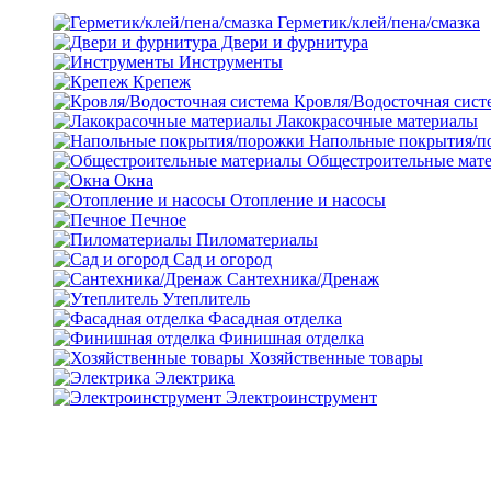
Герметик/клей/пена/смазка
Двери и фурнитура
Инструменты
Крепеж
Кровля/Водосточная сист
Лакокрасочные материалы
Напольные покрытия/п
Общестроительные мат
Окна
Отопление и насосы
Печное
Пиломатериалы
Сад и огород
Сантехника/Дренаж
Утеплитель
Фасадная отделка
Финишная отделка
Хозяйственные товары
Электрика
Электроинструмент