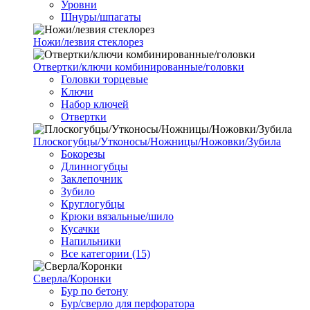
Уровни
Шнуры/шпагаты
Ножи/лезвия стеклорез
Отвертки/ключи комбинированные/головки
Головки торцевые
Ключи
Набор ключей
Отвертки
Плоскогубцы/Утконосы/Ножницы/Ножовки/Зубила
Бокорезы
Длинногубцы
Заклепочник
Зубило
Круглогубцы
Крюки вязальные/шило
Кусачки
Напильники
Все категории (15)
Сверла/Коронки
Бур по бетону
Бур/сверло для перфоратора