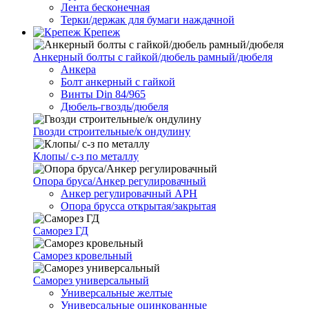
Лента бесконечная
Терки/держак для бумаги наждачной
Крепеж
Анкерный болты с гайкой/дюбель рамный/дюбеля
Анкера
Болт анкерный с гайкой
Винты Din 84/965
Дюбель-гвоздь/дюбеля
Гвозди строительные/к ондулину
Клопы/ с-з по металлу
Опора бруса/Анкер регулировачный
Анкер регулировачный АРН
Опора брусса открытая/закрытая
Саморез ГД
Саморез кровельный
Саморез универсальный
Универсальные желтые
Универсальные оцинкованные