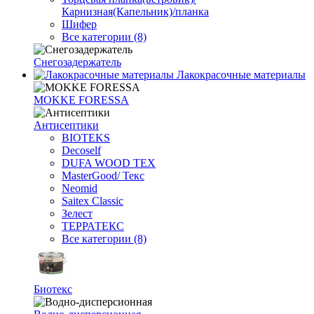
Карнизная(Капельник)/планка
Шифер
Все категории (8)
Снегозадержатель
Лакокрасочные материалы
MOKKE FORESSA
Антисептики
BIOTEKS
Decoself
DUFA WOOD TEX
MasterGood/ Текс
Neomid
Saitex Classic
Зелест
ТЕРРАТЕКС
Все категории (8)
Биотекс