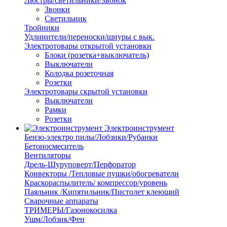
Люстры/светильники/Звонок
Звонки
Светильник
Тройники
Удлинители/переноски/шнуры с вык.
Электротовары открытой установки
Блоки (розетка+выключатель)
Выключатели
Колодка розеточная
Розетки
Электротовары скрытой установки
Выключатели
Рамки
Розетки
Электроинструмент
Бензо-электро пилы/Лобзики/Рубанки
Бетоносмеситель
Вентиляторы
Дрель-Шуруповерт/Перфоратор
Конвекторы /Тепловые пушки/обогреватели
Краскораспылитель/ компрессор/уровень
Паяльник /Кипятильник/Пистолет клеющий
Сварочные аппараты
ТРИМЕРЫ/Газонокосилка
Ушм/Лобзик/Фен