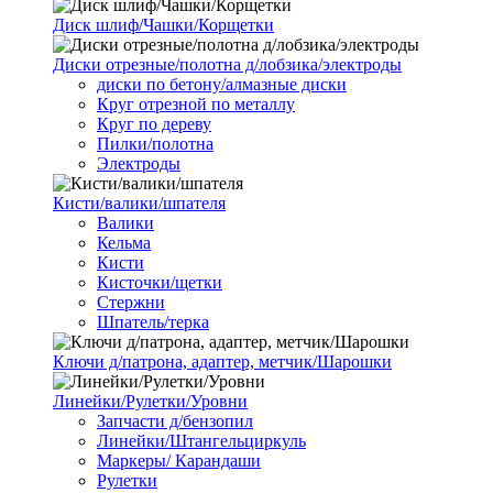
Диск шлиф/Чашки/Корщетки
Диски отрезные/полотна д/лобзика/электроды
диски по бетону/алмазные диски
Круг отрезной по металлу
Круг по дереву
Пилки/полотна
Электроды
Кисти/валики/шпателя
Валики
Кельма
Кисти
Кисточки/щетки
Стержни
Шпатель/терка
Ключи д/патрона, адаптер, метчик/Шарошки
Линейки/Рулетки/Уровни
Запчасти д/бензопил
Линейки/Штангельциркуль
Маркеры/ Карандаши
Рулетки