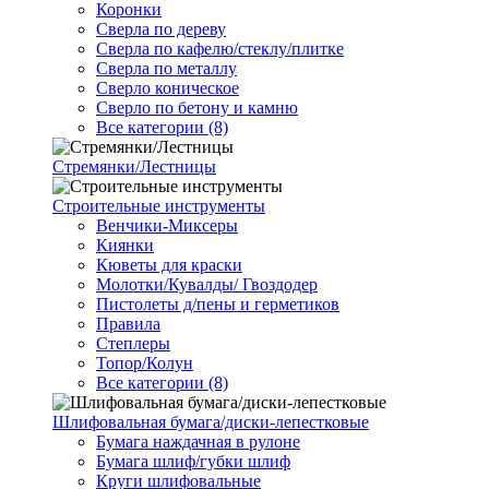
Коронки
Сверла по дереву
Сверла по кафелю/стеклу/плитке
Сверла по металлу
Сверло коническое
Сверло по бетону и камню
Все категории (8)
Стремянки/Лестницы
Строительные инструменты
Венчики-Миксеры
Киянки
Кюветы для краски
Молотки/Кувалды/ Гвоздодер
Пистолеты д/пены и герметиков
Правила
Степлеры
Топор/Колун
Все категории (8)
Шлифовальная бумага/диски-лепестковые
Бумага наждачная в рулоне
Бумага шлиф/губки шлиф
Круги шлифовальные