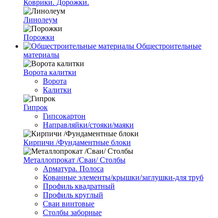
Коврики. Дорожки.
Линолеум
Порожки
Общестроительные
материалы
Ворота калитки
Ворота
Калитки
Гипрок
Гипсокартон
Направляйки/стояки/маяки
Кирпичи /Фундаментные блоки
Металлопрокат /Сваи/ Столбы
Арматура. Полоса
Кованные элементы/крышки/заглушки-для труб
Профиль квадратный
Профиль круглый
Сваи винтовые
Столбы заборные