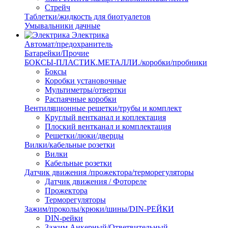
Стрейч
Таблетки/жидкость для биотуалетов
Умывальники дачные
Электрика
Автомат/предохранитель
Батарейки/Прочие
БОКСЫ-ПЛАСТИК.МЕТАЛЛИ./коробки/пробники
Боксы
Коробки установочные
Мультиметры/отвертки
Распаячные коробки
Вентиляционные решетки/трубы и комплект
Круглый вентканал и коплектация
Плоский вентканал и комплектация
Решетки/люки/дверцы
Вилки/кабельные розетки
Вилки
Кабельные розетки
Датчик движения /прожектора/терморегуляторы
Датчик движения / Фотореле
Прожектора
Терморегуляторы
Зажим/проколы/крюки/шины/DIN-РЕЙКИ
DIN-рейки
Зажим Анкерный/Ответвительный