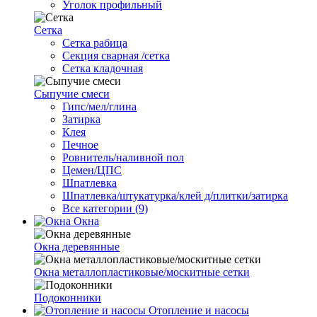
Уголок профильный
Сетка
Cетка рабица
Секция сварная /сетка
Сетка кладочная
Сыпучие смеси
Гипс/мел/глина
Затирка
Клея
Печное
Ровнитель/наливной пол
Цемен/ЦПС
Шпатлевка
Шпатлевка/штукатурка/клей д/плитки/затирка
Все категории (9)
Окна
Окна деревянные
Окна металлопластиковые/москитные сетки
Подоконники
Отопление и насосы