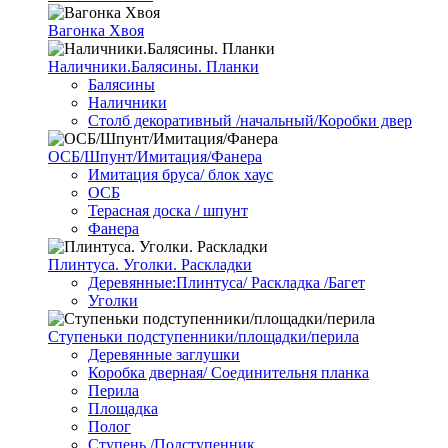
Вагонка Хвоя
Наличники.Балясины. Планки
Балясины
Наличники
Столб декоративный /начальный/Коробки двер
ОСБ/Шпунт/Имитация/Фанера
Имитация бруса/ блок хаус
ОСБ
Терасная доска / шпунт
Фанера
Плинтуса. Уголки. Раскладки
Деревянные:Плинтуса/ Раскладка /Багет
Уголки
Ступеньки подступенники/площадки/перила
Деревянные заглушки
Коробка дверная/ Соединительня планка
Перила
Площадка
Полог
Ступень /Подступенник