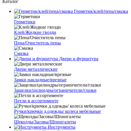
Каталог
Герметик/клей/пена/смазка
Герметики
Клей/Жидкие гвозди
Пена/Очиститель пены
Смазка
Двери и фурнитура
Двери металлические
Замки накладные/врезные
Защелки/цилиндры/ограничители/глазки
Петли в ассортименте
Ручки/крючки д.одежды/ колеса мебельные
Щеколды/Засовы/Шпингалеты
Инструменты