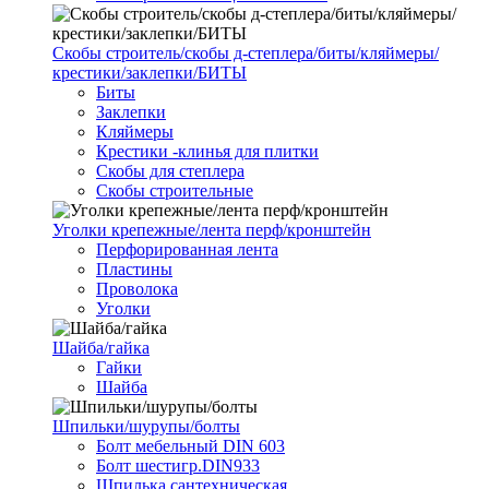
Скобы строитель/скобы д-степлера/биты/кляймеры/
крестики/заклепки/БИТЫ
Биты
Заклепки
Кляймеры
Крестики -клинья для плитки
Скобы для степлера
Скобы строительные
Уголки крепежные/лента перф/кронштейн
Перфорированная лента
Пластины
Проволока
Уголки
Шайба/гайка
Гайки
Шайба
Шпильки/шурупы/болты
Болт мебельный DIN 603
Болт шестигр.DIN933
Шпилька сантехническая