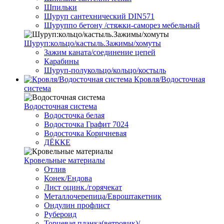
Шпильки
Шуруп сантехнический DIN571
Шуруппо бетону /стяжки-саморез мебельный
Шуруп:кольцо/кастыль.Зажимы/хомуты
Зажим каната/соединение цепей
Карабины
Шуруп-полукольцо/кольцо/костыль
Кровля/Водосточная
система
Водосточная система
Водосточка белая
Водосточка Графит 7024
Водосточка Коричневая
ДЁККЕ
Кровельные материалы
Отлив
Конек/Ендова
Лист оцинк./горячекат
Металлочерепица/Евроштакетник
Ондулин профлист
Рубероид
Торцевая планка(ветровик)/