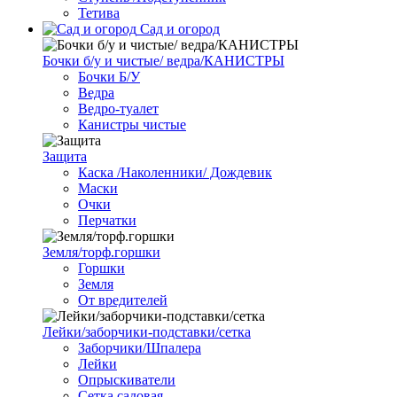
Тетива
Сад и огород
Бочки б/у и чистые/ ведра/КАНИСТРЫ
Бочки Б/У
Ведра
Ведро-туалет
Канистры чистые
Защита
Каска /Наколенники/ Дождевик
Маски
Очки
Перчатки
Земля/торф.горшки
Горшки
Земля
От вредителей
Лейки/заборчики-подставки/сетка
Заборчики/Шпалера
Лейки
Опрыскиватели
Сетка садовая