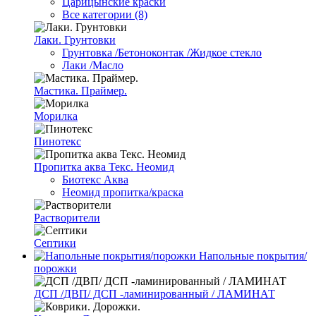
Царицынские краски
Все категории (8)
Лаки. Грунтовки
Грунтовка /Бетоноконтак /Жидкое стекло
Лаки /Масло
Мастика. Праймер.
Морилка
Пинотекс
Пропитка аква Текс. Неомид
Биотекс Аква
Неомид пропитка/краска
Растворители
Септики
Напольные покрытия/
порожки
ДСП /ДВП/ ДСП -ламинированный / ЛАМИНАТ