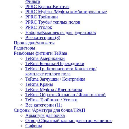
Фильтр
PPRC Краны-Винтеля
PPRC Муфты /Муфты комбинированные
PPRC Тройники
PPRC Трубы/ теплых полов
PPRC Уголок
Наборы/Комплекты для радиаторов
Все категории (8)
Прокладки/манжеты
Радиаторы
Резьбовые фитинги TeRma
TeRma Американки
TeRma Бочонки/Переходники
TeRma Гр. Безопасности Коллектор/
комплект.теплого пола
TeRma Заглушки / Контргайка
TeRma Краны
TeRma Муфты / Крестовины
TeRma Обратный клапан / Фильтр косой
TeRma Тройники / Уголки
Все категории (11)
Сифоны /Арматура для бочка/ТРАП
Арматура для бочка
Отвод-Обратный клапан для стир.машинок
Сифоны