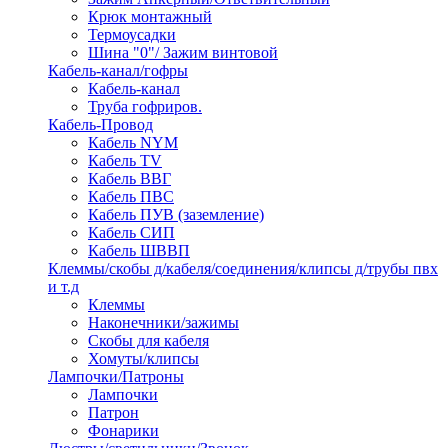
Крюк монтажный
Термоусадки
Шина "0"/ Зажим винтовой
Кабель-канал/гофры
Кабель-канал
Труба гофриров.
Кабель-Провод
Кабель NYM
Кабель TV
Кабель ВВГ
Кабель ПВС
Кабель ПУВ (заземление)
Кабель СИП
Кабель ШВВП
Клеммы/скобы д/кабеля/соединения/клипсы д/трубы пвх
и т.д
Клеммы
Наконечники/зажимы
Скобы для кабеля
Хомуты/клипсы
Лампочки/Патроны
Лампочки
Патрон
Фонарики