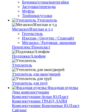
Бочонки/сгоны/контргайки
Заглушки/переходы
Муфты
Тройники/уголки
Утеплитель
Мегаизол/Изоспан и т.д
Геотекстиль
Изоспан / Ондутис / Спанлайт
Мегаизол / Разумная -экономия
Пеноплекс/Пенопласт
Подложка/Алюфом
Утеплитель
Утеплитель для окон/дверей
Утеплитель для труб
Фасадная отделка
Деке комплектующие
Комплектующие белые Ю-Пласт
Комплектующие ГРАНД ЛАЙН
Комплектующие Коричневые Ю-Пласт
Сайдинг