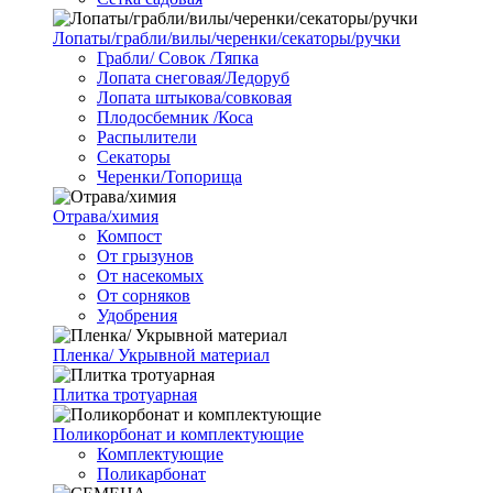
Лопаты/грабли/вилы/черенки/секаторы/ручки
Грабли/ Совок /Тяпка
Лопата снеговая/Ледоруб
Лопата штыкова/совковая
Плодосбемник /Коса
Распылители
Секаторы
Черенки/Топорища
Отрава/химия
Компост
От грызунов
От насекомых
От сорняков
Удобрения
Пленка/ Укрывной материал
Плитка тротуарная
Поликорбонат и комплектующие
Комплектующие
Поликарбонат