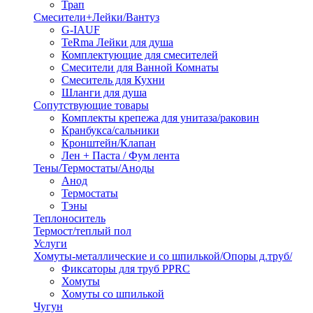
Трап
Смесители+Лейки/Вантуз
G-IAUF
TeRma Лейки для душа
Комплектующие для смесителей
Смесители для Ванной Комнаты
Смеситель для Кухни
Шланги для душа
Сопутствующие товары
Комплекты крепежа для унитаза/раковин
Кранбукса/сальники
Кронштейн/Клапан
Лен + Паста / Фум лента
Тены/Термостаты/Аноды
Анод
Термостаты
Тэны
Теплоноситель
Термост/теплый пол
Услуги
Хомуты-металлические и со шпилькой/Опоры д.труб/
Фиксаторы для труб PPRC
Хомуты
Хомуты со шпилькой
Чугун