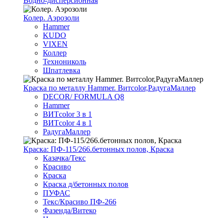
Водно-дисперсионная
Колер. Аэрозоли
Hammer
KUDO
VIXEN
Коллер
Технониколь
Шпатлевка
Краска по металлу Hammer. Витcolor,РадугаМаллер
DECOR/ FORMULA Q8
Hammer
ВИТcolor 3 в 1
ВИТcolor 4 в 1
РадугаМаллер
Краска: ПФ-115/266.бетонных полов, Краска
Казачка/Текс
Красиво
Краска
Краска д/бетонных полов
ПУФАС
Текс/Красиво ПФ-266
Фазенда/Витеко