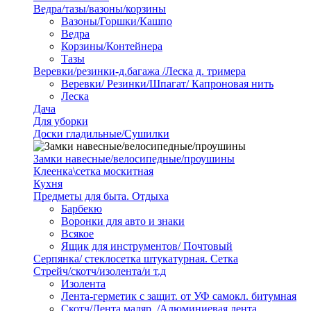
Ведра/тазы/вазоны/корзины
Вазоны/Горшки/Кашпо
Ведра
Корзины/Контейнера
Тазы
Веревки/резинки-д.багажа /Леска д. тримера
Веревки/ Резинки/Шпагат/ Капроновая нить
Леска
Дача
Для уборки
Доски гладильные/Сушилки
Замки навесные/велосипедные/проушины
Клеенка\сетка москитная
Кухня
Предметы для быта. Отдыха
Барбекю
Воронки для авто и знаки
Всякое
Ящик для инструментов/ Почтовый
Серпянка/ стеклосетка штукатурная. Сетка
Стрейч/скотч/изолента/и т.д
Изолента
Лента-герметик с защит. от УФ самокл. битумная
Скотч/Лента маляр. /Алюминиевая лента