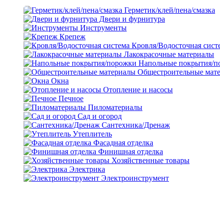
Герметик/клей/пена/смазка
Двери и фурнитура
Инструменты
Крепеж
Кровля/Водосточная сист
Лакокрасочные материалы
Напольные покрытия/п
Общестроительные мат
Окна
Отопление и насосы
Печное
Пиломатериалы
Сад и огород
Сантехника/Дренаж
Утеплитель
Фасадная отделка
Финишная отделка
Хозяйственные товары
Электрика
Электроинструмент