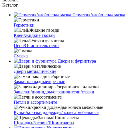
Каталог
Герметик/клей/пена/смазка
Герметики
Клей/Жидкие гвозди
Пена/Очиститель пены
Смазка
Двери и фурнитура
Двери металлические
Замки накладные/врезные
Защелки/цилиндры/ограничители/глазки
Петли в ассортименте
Ручки/крючки д.одежды/ колеса мебельные
Щеколды/Засовы/Шпингалеты
Инструменты