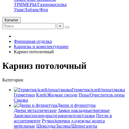
ТРИМЕРЫ/Газонокосилка
Ушм/Лобзик/Фен
Каталог
×
Финишная отделка
Карнизы и комплектующие
Карниз потолочный
Карниз потолочный
Категории
Герметик/клей/пена/смазка
Герметики
Клей/Жидкие гвозди
Пена/Очиститель пены
Смазка
Двери и фурнитура
Двери металлические
Замки накладные/врезные
Защелки/цилиндры/ограничители/глазки
Петли в
ассортименте
Ручки/крючки д.одежды/ колеса
мебельные
Щеколды/Засовы/Шпингалеты