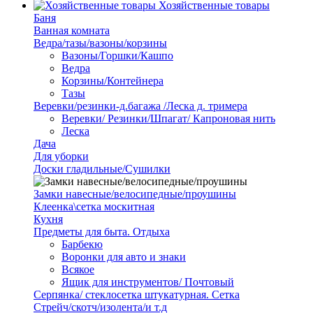
Хозяйственные товары
Баня
Ванная комната
Ведра/тазы/вазоны/корзины
Вазоны/Горшки/Кашпо
Ведра
Корзины/Контейнера
Тазы
Веревки/резинки-д.багажа /Леска д. тримера
Веревки/ Резинки/Шпагат/ Капроновая нить
Леска
Дача
Для уборки
Доски гладильные/Сушилки
Замки навесные/велосипедные/проушины
Клеенка\сетка москитная
Кухня
Предметы для быта. Отдыха
Барбекю
Воронки для авто и знаки
Всякое
Ящик для инструментов/ Почтовый
Серпянка/ стеклосетка штукатурная. Сетка
Стрейч/скотч/изолента/и т.д