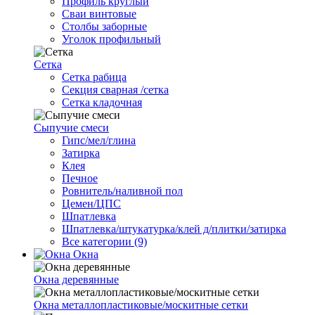
Профиль круглый
Сваи винтовые
Столбы заборные
Уголок профильный
Сетка
Cетка рабица
Секция сварная /сетка
Сетка кладочная
Сыпучие смеси
Гипс/мел/глина
Затирка
Клея
Печное
Ровнитель/наливной пол
Цемен/ЦПС
Шпатлевка
Шпатлевка/штукатурка/клей д/плитки/затирка
Все категории (9)
Окна
Окна деревянные
Окна металлопластиковые/москитные сетки