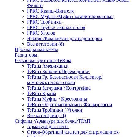
Фильтр
PPRC Краны-Винтеля
PPRC Муфты /Муфты комбинированные
PPRC Тройники
PPRC Трубы/ теплых полов
PPRC Уголок
Наборы/Комплекты для радиаторов
Все категории (8)
Прокладки/манжеты
Радиаторы
Резьбовые фитинги TeRma
TeRma Американки
TeRma Бочонки/Переходники
TeRma Гр. Безопасности Коллектор/
комплект.теплого пола
TeRma Заглушки / Контргайка
TeRma Краны
TeRma Муфты / Крестовины
TeRma Обратный клапан / Фильтр косой
TeRma Тройники / Уголки
Все категории (11)
Сифоны /Арматура для бочка/ТРАП
Арматура для бочка
Отвод-Обратный клапан для стир.машинок