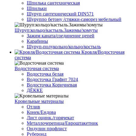
Шпилька сантехническая
Шпильки
Шуруп сантехнический DIN571
Шуруппо бетону /стяжки-саморез мебельный
Шуруп:кольцо/кастыль.Зажимы/хомуты
Зажим каната/соединение цепей
Карабины
Шуруп-полукольцо/кольцо/костыль
Кровля/Водосточная
система
Водосточная система
Водосточка белая
Водосточка Графит 7024
Водосточка Коричневая
ДЁККЕ
Кровельные материалы
Отлив
Конек/Ендова
Лист оцинк./горячекат
Металлочерепица/Евроштакетник
Ондулин профлист
Рубероид