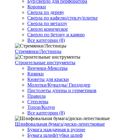
Бур/сверло для перфоратора
Коронки
Сверла по дереву
Сверла по кафелю/стеклу/плитке
Сверла по металлу
Сверло коническое
Сверло по бетону и камню
Все категории (8)
Стремянки/Лестницы
Строительные инструменты
Венчики-Миксеры
Киянки
Кюветы для краски
Молотки/Кувалды/ Гвоздодер
Пистолеты д/пены и герметиков
Правила
Степлеры
Топор/Колун
Все категории (8)
Шлифовальная бумага/диски-лепестковые
Бумага наждачная в рулоне
Бумага шлиф/губки шлиф