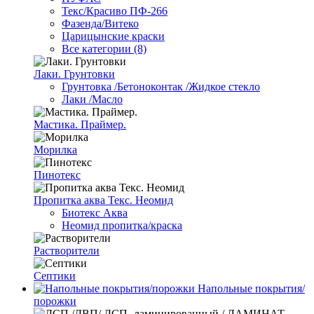
Текс/Красиво ПФ-266
Фазенда/Витеко
Царицынские краски
Все категории (8)
Лаки. Грунтовки
Грунтовка /Бетоноконтак /Жидкое стекло
Лаки /Масло
Мастика. Праймер.
Морилка
Пинотекс
Пропитка аква Текс. Неомид
Биотекс Аква
Неомид пропитка/краска
Растворители
Септики
Напольные покрытия/
порожки