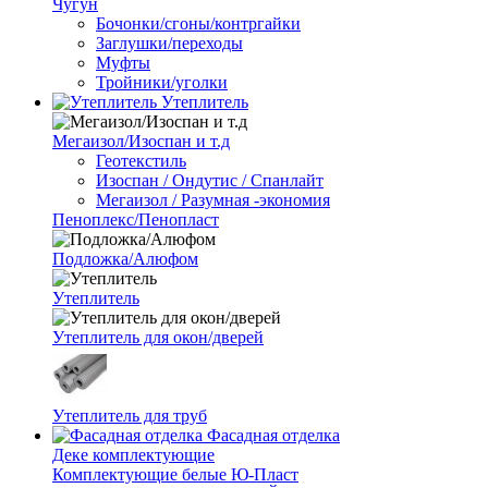
Чугун
Бочонки/сгоны/контргайки
Заглушки/переходы
Муфты
Тройники/уголки
Утеплитель
Мегаизол/Изоспан и т.д
Геотекстиль
Изоспан / Ондутис / Спанлайт
Мегаизол / Разумная -экономия
Пеноплекс/Пенопласт
Подложка/Алюфом
Утеплитель
Утеплитель для окон/дверей
Утеплитель для труб
Фасадная отделка
Деке комплектующие
Комплектующие белые Ю-Пласт