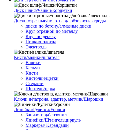
Диск шлиф/Чашки/Корщетки
Диски отрезные/полотна д/лобзика/электроды
диски по бетону/алмазные диски
Круг отрезной по металлу
Круг по дереву
Пилки/полотна
Электроды
Кисти/валики/шпателя
Валики
Кельма
Кисти
Кисточки/щетки
Стержни
Шпатель/терка
Ключи д/патрона, адаптер, метчик/Шарошки
Линейки/Рулетки/Уровни
Запчасти д/бензопил
Линейки/Штангельциркуль
Маркеры/ Карандаши