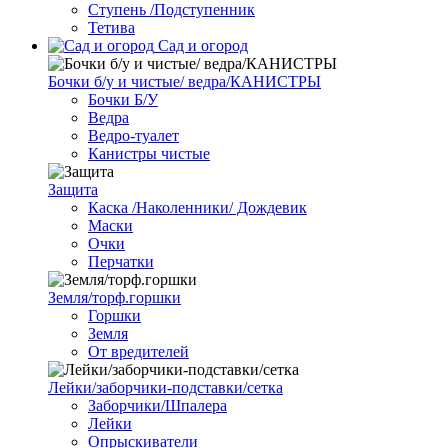
Ступень /Подступенник
Тетива
Сад и огород
Бочки б/у и чистые/ ведра/КАНИСТРЫ
Бочки Б/У
Ведра
Ведро-туалет
Канистры чистые
Защита
Каска /Наколенники/ Дождевик
Маски
Очки
Перчатки
Земля/торф.горшки
Горшки
Земля
От вредителей
Лейки/заборчики-подставки/сетка
Заборчики/Шпалера
Лейки
Опрыскиватели