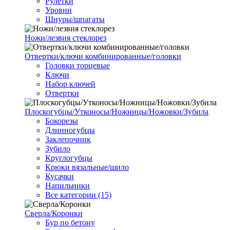
Рулетки
Уровни
Шнуры/шпагаты
Ножи/лезвия стеклорез
Отвертки/ключи комбинированные/головки
Головки торцевые
Ключи
Набор ключей
Отвертки
Плоскогубцы/Утконосы/Ножницы/Ножовки/Зубила
Бокорезы
Длинногубцы
Заклепочник
Зубило
Круглогубцы
Крюки вязальные/шило
Кусачки
Напильники
Все категории (15)
Сверла/Коронки
Бур по бетону