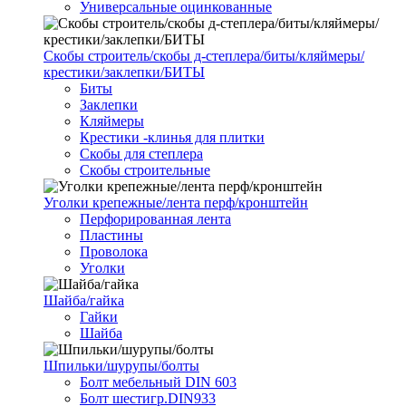
Универсальные оцинкованные
Скобы строитель/скобы д-степлера/биты/кляймеры/
крестики/заклепки/БИТЫ
Биты
Заклепки
Кляймеры
Крестики -клинья для плитки
Скобы для степлера
Скобы строительные
Уголки крепежные/лента перф/кронштейн
Перфорированная лента
Пластины
Проволока
Уголки
Шайба/гайка
Гайки
Шайба
Шпильки/шурупы/болты
Болт мебельный DIN 603
Болт шестигр.DIN933