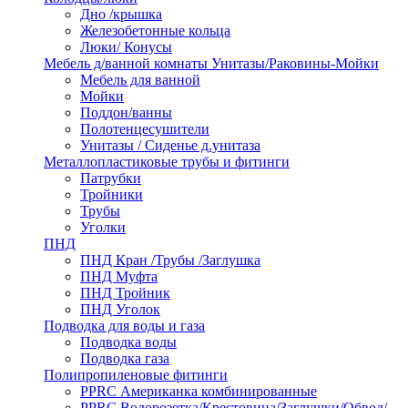
Дно /крышка
Железобетонные кольца
Люки/ Конусы
Мебель д/ванной комнаты Унитазы/Раковины-Мойки
Мебель для ванной
Мойки
Поддон/ванны
Полотенцесушители
Унитазы / Сиденье д.унитаза
Металлопластиковые трубы и фитинги
Патрубки
Тройники
Трубы
Уголки
ПНД
ПНД Кран /Трубы /Заглушка
ПНД Муфта
ПНД Тройник
ПНД Уголок
Подводка для воды и газа
Подводка воды
Подводка газа
Полипропиленовые фитинги
PPRC Американка комбинированные
PPRC Водорозетка/Крестовина/Заглушки/Обвод/