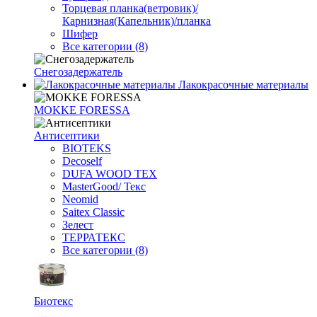
Торцевая планка(ветровик)/
Карнизная(Капельник)/планка
Шифер
Все категории (8)
Снегозадержатель
Лакокрасочные материалы
MOKKE FORESSA
Антисептики
BIOTEKS
Decoself
DUFA WOOD TEX
MasterGood/ Текс
Neomid
Saitex Classic
Зелест
ТЕРРАТЕКС
Все категории (8)
Биотекс