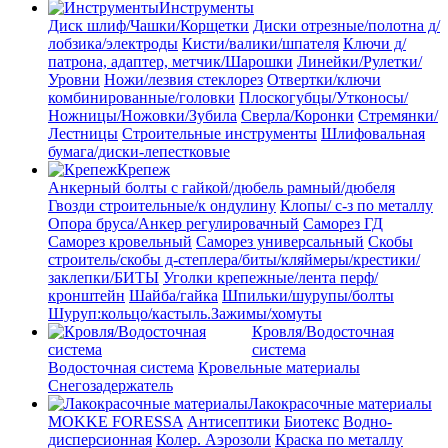
Инструменты
Диск шлиф/Чашки/Корщетки
Диски отрезные/полотна д/
лобзика/электроды
Кисти/валики/шпателя
Ключи д/
патрона, адаптер, метчик/Шарошки
Линейки/Рулетки/
Уровни
Ножи/лезвия стеклорез
Отвертки/ключи
комбинированные/головки
Плоскогубцы/Утконосы/
Ножницы/Ножовки/Зубила
Сверла/Коронки
Стремянки/
Лестницы
Строительные инструменты
Шлифовальная
бумага/диски-лепестковые
Крепеж
Анкерный болты с гайкой/дюбель рамный/дюбеля
Гвозди строительные/к ондулину
Клопы/ с-з по металлу
Опора бруса/Анкер регулировачный
Саморез ГД
Саморез кровельный
Саморез универсальный
Скобы
строитель/скобы д-степлера/биты/кляймеры/крестики/
заклепки/БИТЫ
Уголки крепежные/лента перф/
кронштейн
Шайба/гайка
Шпильки/шурупы/болты
Шуруп:кольцо/кастыль.Зажимы/хомуты
Кровля/Водосточная
система
Водосточная система
Кровельные материалы
Снегозадержатель
Лакокрасочные материалы
MOKKE FORESSA
Антисептики
Биотекс
Водно-
дисперсионная
Колер. Аэрозоли
Краска по металлу