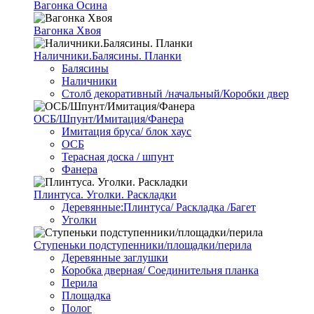
Вагонка Осина
Вагонка Хвоя
Наличники.Балясины. Планки
Балясины
Наличники
Столб декоративный /начальный/Коробки двер
ОСБ/Шпунт/Имитация/Фанера
Имитация бруса/ блок хаус
ОСБ
Терасная доска / шпунт
Фанера
Плинтуса. Уголки. Раскладки
Деревянные:Плинтуса/ Раскладка /Багет
Уголки
Ступеньки подступенники/площадки/перила
Деревянные заглушки
Коробка дверная/ Соединительня планка
Перила
Площадка
Полог