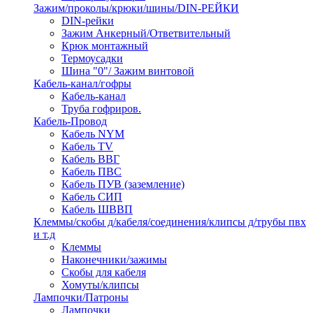
Зажим/проколы/крюки/шины/DIN-РЕЙКИ
DIN-рейки
Зажим Анкерный/Ответвительный
Крюк монтажный
Термоусадки
Шина "0"/ Зажим винтовой
Кабель-канал/гофры
Кабель-канал
Труба гофриров.
Кабель-Провод
Кабель NYM
Кабель TV
Кабель ВВГ
Кабель ПВС
Кабель ПУВ (заземление)
Кабель СИП
Кабель ШВВП
Клеммы/скобы д/кабеля/соединения/клипсы д/трубы пвх
и т.д
Клеммы
Наконечники/зажимы
Скобы для кабеля
Хомуты/клипсы
Лампочки/Патроны
Лампочки