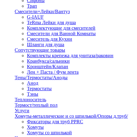
Сифоны
Трап
Смесители+Лейки/Вантуз
G-IAUF
TeRma Лейки для душа
Комплектующие для смесителей
Смесители для Ванной Комнаты
Смеситель для Кухни
Шланги для душа
Сопутствующие товары
Комплекты крепежа для унитаза/раковин
Кранбукса/сальники
Кронштейн/Клапан
Лен + Паста / Фум лента
Тены/Термостаты/Аноды
Анод
Термостаты
Тэны
Теплоноситель
Термост/теплый пол
Услуги
Хомуты-металлические и со шпилькой/Опоры д.труб/
Фиксаторы для труб PPRC
Хомуты
Хомуты со шпилькой