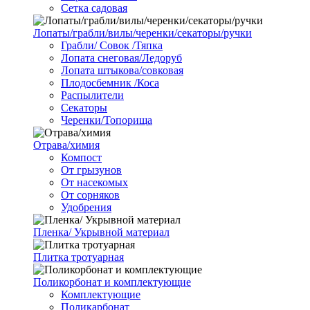
Сетка садовая
Лопаты/грабли/вилы/черенки/секаторы/ручки
Грабли/ Совок /Тяпка
Лопата снеговая/Ледоруб
Лопата штыкова/совковая
Плодосбемник /Коса
Распылители
Секаторы
Черенки/Топорища
Отрава/химия
Компост
От грызунов
От насекомых
От сорняков
Удобрения
Пленка/ Укрывной материал
Плитка тротуарная
Поликорбонат и комплектующие
Комплектующие
Поликарбонат