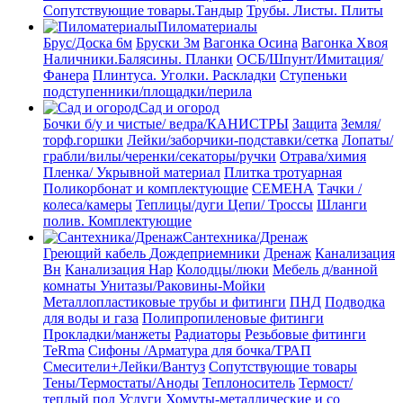
Сопутствующие товары.Тандыр
Трубы. Листы. Плиты
Пиломатериалы
Брус/Доска 6м
Бруски 3м
Вагонка Осина
Вагонка Хвоя
Наличники.Балясины. Планки
ОСБ/Шпунт/Имитация/
Фанера
Плинтуса. Уголки. Раскладки
Ступеньки
подступенники/площадки/перила
Сад и огород
Бочки б/у и чистые/ ведра/КАНИСТРЫ
Защита
Земля/
торф.горшки
Лейки/заборчики-подставки/сетка
Лопаты/
грабли/вилы/черенки/секаторы/ручки
Отрава/химия
Пленка/ Укрывной материал
Плитка тротуарная
Поликорбонат и комплектующие
СЕМЕНА
Тачки /
колеса/камеры
Теплицы/дуги
Цепи/ Троссы
Шланги
полив. Комплектующие
Сантехника/Дренаж
Греющий кабель
Дождеприемники
Дренаж
Канализация
Вн
Канализация Нар
Колодцы/люки
Мебель д/ванной
комнаты Унитазы/Раковины-Мойки
Металлопластиковые трубы и фитинги
ПНД
Подводка
для воды и газа
Полипропиленовые фитинги
Прокладки/манжеты
Радиаторы
Резьбовые фитинги
TeRma
Сифоны /Арматура для бочка/ТРАП
Смесители+Лейки/Вантуз
Сопутствующие товары
Тены/Термостаты/Аноды
Теплоноситель
Термост/
теплый пол
Услуги
Хомуты-металлические и со