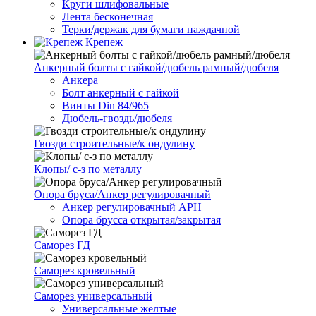
Круги шлифовальные
Лента бесконечная
Терки/держак для бумаги наждачной
Крепеж
Анкерный болты с гайкой/дюбель рамный/дюбеля
Анкера
Болт анкерный с гайкой
Винты Din 84/965
Дюбель-гвоздь/дюбеля
Гвозди строительные/к ондулину
Клопы/ с-з по металлу
Опора бруса/Анкер регулировачный
Анкер регулировачный АРН
Опора брусса открытая/закрытая
Саморез ГД
Саморез кровельный
Саморез универсальный
Универсальные желтые