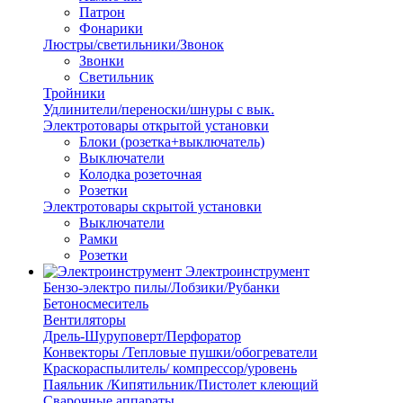
Патрон
Фонарики
Люстры/светильники/Звонок
Звонки
Светильник
Тройники
Удлинители/переноски/шнуры с вык.
Электротовары открытой установки
Блоки (розетка+выключатель)
Выключатели
Колодка розеточная
Розетки
Электротовары скрытой установки
Выключатели
Рамки
Розетки
Электроинструмент
Бензо-электро пилы/Лобзики/Рубанки
Бетоносмеситель
Вентиляторы
Дрель-Шуруповерт/Перфоратор
Конвекторы /Тепловые пушки/обогреватели
Краскораспылитель/ компрессор/уровень
Паяльник /Кипятильник/Пистолет клеющий
Сварочные аппараты