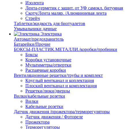
Изолента
Лента-герметик с защит. от УФ самокл. битумная
Скотч/Лента маляр. /Алюминиевая лента
Стрейч
Таблетки/жидкость для биотуалетов
Умывальники дачные
Электрика
Автомат/предохранитель
Батарейки/Прочие
БОКСЫ-ПЛАСТИК.МЕТАЛЛИ./коробки/пробники
Боксы
Коробки установочные
Мультиметры/отвертки
Распаячные коробки
Вентиляционные решетки/трубы и комплект
Круглый вентканал и коплектация
Плоский вентканал и комплектация
Решетки/люки/дверцы
Вилки/кабельные розетки
Вилки
Кабельные розетки
Датчик движения /прожектора/терморегуляторы
Датчик движения / Фотореле
Прожектора
Терморегуляторы