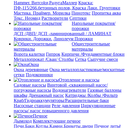
Hammer. Витcolor,РадугаМаллер
Краска:
ПФ-115/266.бетонных полов, Краска
Лаки. Грунтовки
Мастика. Праймер.
Морилка
Пинотекс
Пропитка аква
Текс. Неомид
Растворители
Септики
Напольные покрытия/
порожки
ДСП /ДВП/ ДСП -ламинированный / ЛАМИНАТ
Коврики. Дорожки.
Линолеум
Порожки
Общестроительные
материалы
Ворота калитки
Гипрок
Кирпичи /Фундаментные блоки
Металлопрокат /Сваи/ Столбы
Сетка
Сыпучие смеси
Окна
Окна деревянные
Окна металлопластиковые/москитные
сетки
Подоконники
Отопление и насосы
Cадовые насосы
Винтовой -скважинный насос/
погружные насосы
Водонагреватели
Газовые баллоны
шкафы
Дренажный насос
Катриджы /Колбы /Фильтр
Краб/Гидроаккумуляторы/Расширительные баки
Насосные станции
Реле давления
Циркуляционные
насосы/ насос повышенного давления
Печное
Дымоход
Комплектующие печное
Печи.Баки.Котлы.Камни.Брикеты.двери
Печное литьё