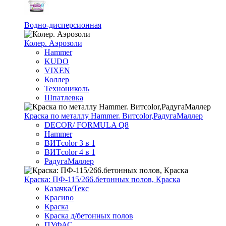
Водно-дисперсионная
Колер. Аэрозоли
Hammer
KUDO
VIXEN
Коллер
Технониколь
Шпатлевка
Краска по металлу Hammer. Витcolor,РадугаМаллер
DECOR/ FORMULA Q8
Hammer
ВИТcolor 3 в 1
ВИТcolor 4 в 1
РадугаМаллер
Краска: ПФ-115/266.бетонных полов, Краска
Казачка/Текс
Красиво
Краска
Краска д/бетонных полов
ПУФАС