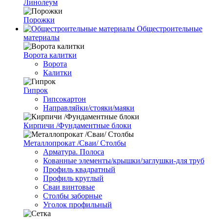
Линолеум
Порожки
Общестроительные
материалы
Ворота калитки
Ворота
Калитки
Гипрок
Гипсокартон
Направляйки/стояки/маяки
Кирпичи /Фундаментные блоки
Металлопрокат /Сваи/ Столбы
Арматура. Полоса
Кованные элементы/крышки/заглушки-для труб
Профиль квадратный
Профиль круглый
Сваи винтовые
Столбы заборные
Уголок профильный