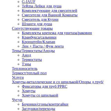
G-IAUF
TeRma Лейки для душа
Комплектующие для смесителей
Смесители для Ванной Комнаты
Смеситель для Кухни
Шланги для душа
Сопутствующие товары
Комплекты крепежа для унитаза/раковин
Кранбукса/сальники
Кронштейн/Клапан
Лен + Паста / Фум лента
Тены/Термостаты/Аноды
Анод
Термостаты
Тэны
Теплоноситель
Термост/теплый пол
Услуги
Хомуты-металлические и со шпилькой/Опоры д.труб/
Фиксаторы для труб PPRC
Хомуты
Хомуты со шпилькой
Чугун
Бочонки/сгоны/контргайки
Заглушки/переходы