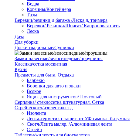
Ведра
Корзины/Контейнера
Тазы
Веревки/резинки-д.багажа /Леска д. тримера
Веревки/ Резинки/Шпагат/ Капроновая нить
Леска
Дача
Для уборки
Доски гладильные/Сушилки
Замки навесные/велосипедные/проушины
Клеенка\сетка москитная
Кухня
Предметы для быта. Отдыха
Барбекю
Воронки для авто и знаки
Всякое
Ящик для инструментов/ Почтовый
Серпянка/ стеклосетка штукатурная. Сетка
Стрейч/скотч/изолента/и т.д
Изолента
Лента-герметик с защит. от УФ самокл. битумная
Скотч/Лента маляр. /Алюминиевая лента
Стрейч
Таблетки/жидкость для биотуалетов