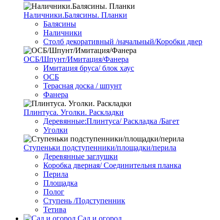
Наличники.Балясины. Планки
Балясины
Наличники
Столб декоративный /начальный/Коробки двер
ОСБ/Шпунт/Имитация/Фанера
Имитация бруса/ блок хаус
ОСБ
Терасная доска / шпунт
Фанера
Плинтуса. Уголки. Раскладки
Деревянные:Плинтуса/ Раскладка /Багет
Уголки
Ступеньки подступенники/площадки/перила
Деревянные заглушки
Коробка дверная/ Соединительня планка
Перила
Площадка
Полог
Ступень /Подступенник
Тетива
Сад и огород