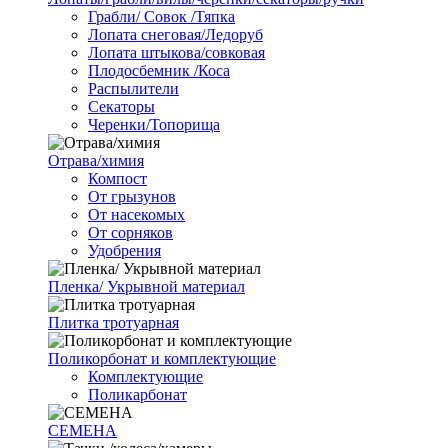
Грабли/ Совок /Тяпка
Лопата снеговая/Ледоруб
Лопата штыкова/совковая
Плодосбемник /Коса
Распылители
Секаторы
Черенки/Топорища
Отрава/химия
Компост
От грызунов
От насекомых
От сорняков
Удобрения
Пленка/ Укрывной материал
Плитка тротуарная
Поликорбонат и комплектующие
Комплектующие
Поликарбонат
СЕМЕНА