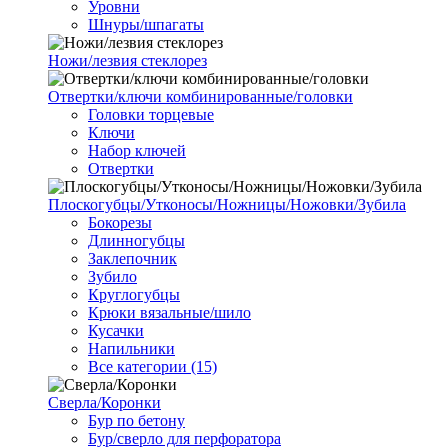
Уровни
Шнуры/шпагаты
Ножи/лезвия стеклорез
Отвертки/ключи комбинированные/головки
Головки торцевые
Ключи
Набор ключей
Отвертки
Плоскогубцы/Утконосы/Ножницы/Ножовки/Зубила
Бокорезы
Длинногубцы
Заклепочник
Зубило
Круглогубцы
Крюки вязальные/шило
Кусачки
Напильники
Все категории (15)
Сверла/Коронки
Бур по бетону
Бур/сверло для перфоратора