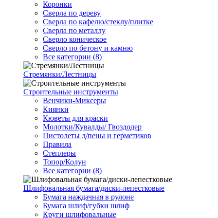
Коронки
Сверла по дереву
Сверла по кафелю/стеклу/плитке
Сверла по металлу
Сверло коническое
Сверло по бетону и камню
Все категории (8)
Стремянки/Лестницы
Строительные инструменты
Венчики-Миксеры
Киянки
Кюветы для краски
Молотки/Кувалды/ Гвоздодер
Пистолеты д/пены и герметиков
Правила
Степлеры
Топор/Колун
Все категории (8)
Шлифовальная бумага/диски-лепестковые
Бумага наждачная в рулоне
Бумага шлиф/губки шлиф
Круги шлифовальные