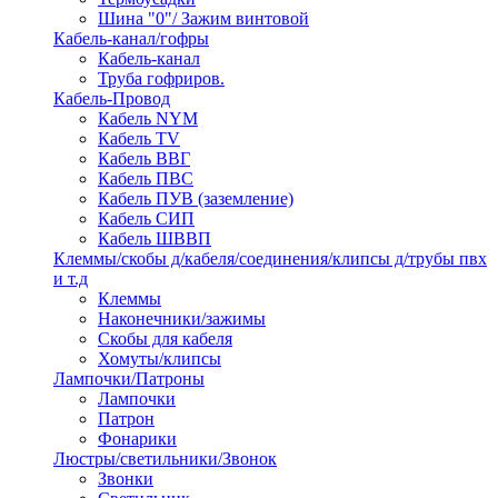
Шина "0"/ Зажим винтовой
Кабель-канал/гофры
Кабель-канал
Труба гофриров.
Кабель-Провод
Кабель NYM
Кабель TV
Кабель ВВГ
Кабель ПВС
Кабель ПУВ (заземление)
Кабель СИП
Кабель ШВВП
Клеммы/скобы д/кабеля/соединения/клипсы д/трубы пвх
и т.д
Клеммы
Наконечники/зажимы
Скобы для кабеля
Хомуты/клипсы
Лампочки/Патроны
Лампочки
Патрон
Фонарики
Люстры/светильники/Звонок
Звонки