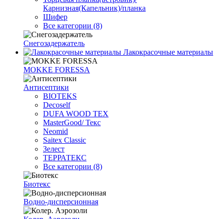
Карнизная(Капельник)/планка
Шифер
Все категории (8)
Снегозадержатель
Лакокрасочные материалы
MOKKE FORESSA
Антисептики
BIOTEKS
Decoself
DUFA WOOD TEX
MasterGood/ Текс
Neomid
Saitex Classic
Зелест
ТЕРРАТЕКС
Все категории (8)
Биотекс
Водно-дисперсионная