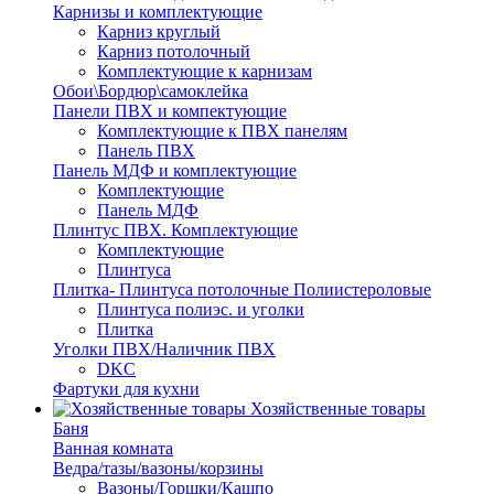
Карнизы и комплектующие
Карниз круглый
Карниз потолочный
Комплектующие к карнизам
Обои\Бордюр\самоклейка
Панели ПВХ и компектующие
Комплектующие к ПВХ панелям
Панель ПВХ
Панель МДФ и комплектующие
Комплектующие
Панель МДФ
Плинтус ПВХ. Комплектующие
Комплектующие
Плинтуса
Плитка- Плинтуса потолочные Полиистероловые
Плинтуса полиэс. и уголки
Плитка
Уголки ПВХ/Наличник ПВХ
DKC
Фартуки для кухни
Хозяйственные товары
Баня
Ванная комната
Ведра/тазы/вазоны/корзины
Вазоны/Горшки/Кашпо