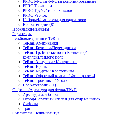
PPRC Муфты /Муфты комбинированные
PPRC Тройники
PPRC Трубы/ теплых полов
PPRC Уголок
Наборы/Комплекты для радиаторов
Все категории (8)
Прокладки/манжеты
Радиаторы
Резьбовые фитинги TeRma
TeRma Американки
TeRma Бочонки/Переходники
TeRma Гр. Безопасности Коллектор/
комплект.теплого пола
TeRma Заглушки / Контргайка
TeRma Краны
TeRma Муфты / Крестовины
TeRma Обратный клапан / Фильтр косой
TeRma Тройники / Уголки
Все категории (11)
Сифоны /Арматура для бочка/ТРАП
Арматура для бочка
Отвод-Обратный клапан для стир.машинок
Сифоны
Трап
Смесители+Лейки/Вантуз