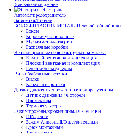
Умывальники дачные
Электрика
Автомат/предохранитель
Батарейки/Прочие
БОКСЫ-ПЛАСТИК.МЕТАЛЛИ./коробки/пробники
Боксы
Коробки установочные
Мультиметры/отвертки
Распаячные коробки
Вентиляционные решетки/трубы и комплект
Круглый вентканал и коплектация
Плоский вентканал и комплектация
Решетки/люки/дверцы
Вилки/кабельные розетки
Вилки
Кабельные розетки
Датчик движения /прожектора/терморегуляторы
Датчик движения / Фотореле
Прожектора
Терморегуляторы
Зажим/проколы/крюки/шины/DIN-РЕЙКИ
DIN-рейки
Зажим Анкерный/Ответвительный
Крюк монтажный
Термоусадки