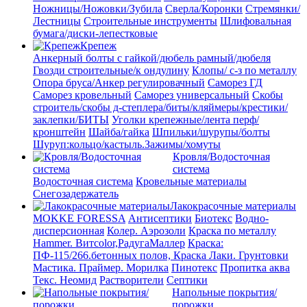
Ножницы/Ножовки/Зубила
Сверла/Коронки
Стремянки/
Лестницы
Строительные инструменты
Шлифовальная
бумага/диски-лепестковые
Крепеж
Анкерный болты с гайкой/дюбель рамный/дюбеля
Гвозди строительные/к ондулину
Клопы/ с-з по металлу
Опора бруса/Анкер регулировачный
Саморез ГД
Саморез кровельный
Саморез универсальный
Скобы
строитель/скобы д-степлера/биты/кляймеры/крестики/
заклепки/БИТЫ
Уголки крепежные/лента перф/
кронштейн
Шайба/гайка
Шпильки/шурупы/болты
Шуруп:кольцо/кастыль.Зажимы/хомуты
Кровля/Водосточная
система
Водосточная система
Кровельные материалы
Снегозадержатель
Лакокрасочные материалы
MOKKE FORESSA
Антисептики
Биотекс
Водно-
дисперсионная
Колер. Аэрозоли
Краска по металлу
Hammer. Витcolor,РадугаМаллер
Краска:
ПФ-115/266.бетонных полов, Краска
Лаки. Грунтовки
Мастика. Праймер.
Морилка
Пинотекс
Пропитка аква
Текс. Неомид
Растворители
Септики
Напольные покрытия/
порожки