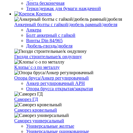
Лента бесконечная
Терки/держак для бумаги наждачной
Крепеж
Анкерный болты с гайкой/дюбель рамный/дюбеля
Анкера
Болт анкерный с гайкой
Винты Din 84/965
Дюбель-гвоздь/дюбеля
Гвозди строительные/к ондулину
Клопы/ с-з по металлу
Опора бруса/Анкер регулировачный
Анкер регулировачный АРН
Опора брусса открытая/закрытая
Саморез ГД
Саморез кровельный
Саморез универсальный
Универсальные желтые
Универсальные оцинкованные