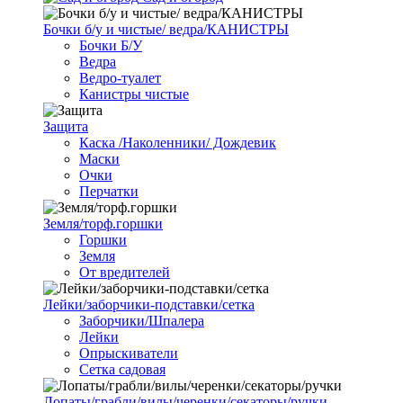
Бочки б/у и чистые/ ведра/КАНИСТРЫ
Бочки Б/У
Ведра
Ведро-туалет
Канистры чистые
Защита
Каска /Наколенники/ Дождевик
Маски
Очки
Перчатки
Земля/торф.горшки
Горшки
Земля
От вредителей
Лейки/заборчики-подставки/сетка
Заборчики/Шпалера
Лейки
Опрыскиватели
Сетка садовая
Лопаты/грабли/вилы/черенки/секаторы/ручки