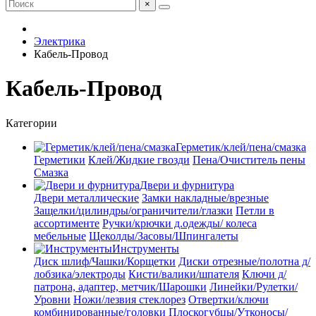
×
Электрика
Кабель-Провод
Кабель-Провод
Категории
Герметик/клей/пена/смазка
Герметики
Клей/Жидкие гвозди
Пена/Очиститель пены
Смазка
Двери и фурнитура
Двери металлические
Замки накладные/врезные
Защелки/цилиндры/ограничители/глазки
Петли в
ассортименте
Ручки/крючки д.одежды/ колеса
мебельные
Щеколды/Засовы/Шпингалеты
Инструменты
Диск шлиф/Чашки/Корщетки
Диски отрезные/полотна д/
лобзика/электроды
Кисти/валики/шпателя
Ключи д/
патрона, адаптер, метчик/Шарошки
Линейки/Рулетки/
Уровни
Ножи/лезвия стеклорез
Отвертки/ключи
комбинированные/головки
Плоскогубцы/Утконосы/