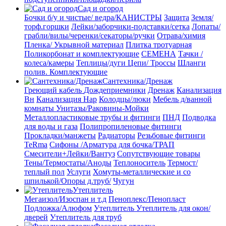
Сад и огород
Бочки б/у и чистые/ ведра/КАНИСТРЫ
Защита
Земля/
торф.горшки
Лейки/заборчики-подставки/сетка
Лопаты/
грабли/вилы/черенки/секаторы/ручки
Отрава/химия
Пленка/ Укрывной материал
Плитка тротуарная
Поликорбонат и комплектующие
СЕМЕНА
Тачки /
колеса/камеры
Теплицы/дуги
Цепи/ Троссы
Шланги
полив. Комплектующие
Сантехника/Дренаж
Греющий кабель
Дождеприемники
Дренаж
Канализация
Вн
Канализация Нар
Колодцы/люки
Мебель д/ванной
комнаты Унитазы/Раковины-Мойки
Металлопластиковые трубы и фитинги
ПНД
Подводка
для воды и газа
Полипропиленовые фитинги
Прокладки/манжеты
Радиаторы
Резьбовые фитинги
TeRma
Сифоны /Арматура для бочка/ТРАП
Смесители+Лейки/Вантуз
Сопутствующие товары
Тены/Термостаты/Аноды
Теплоноситель
Термост/
теплый пол
Услуги
Хомуты-металлические и со
шпилькой/Опоры д.труб/
Чугун
Утеплитель
Мегаизол/Изоспан и т.д
Пеноплекс/Пенопласт
Подложка/Алюфом
Утеплитель
Утеплитель для окон/
дверей
Утеплитель для труб