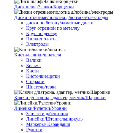
Диск шлиф/Чашки/Корщетки
Диски отрезные/полотна д/лобзика/электроды
диски по бетону/алмазные диски
Круг отрезной по металлу
Круг по дереву
Пилки/полотна
Электроды
Кисти/валики/шпателя
Валики
Кельма
Кисти
Кисточки/щетки
Стержни
Шпатель/терка
Ключи д/патрона, адаптер, метчик/Шарошки
Линейки/Рулетки/Уровни
Запчасти д/бензопил
Линейки/Штангельциркуль
Маркеры/ Карандаши
Рулетки