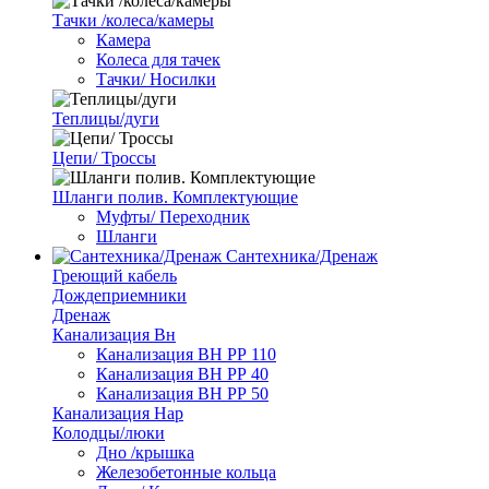
Тачки /колеса/камеры
Камера
Колеса для тачек
Тачки/ Носилки
Теплицы/дуги
Цепи/ Троссы
Шланги полив. Комплектующие
Муфты/ Переходник
Шланги
Сантехника/Дренаж
Греющий кабель
Дождеприемники
Дренаж
Канализация Вн
Канализация ВН РР 110
Канализация ВН РР 40
Канализация ВН РР 50
Канализация Нар
Колодцы/люки
Дно /крышка
Железобетонные кольца