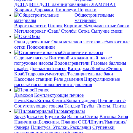
ДСП /ДВП/ ДСП -ламинированный / ЛАМИНАТ
Коврики. Дорожки.
Линолеум
Порожки
Общестроительные
материалы
Ворота калитки
Гипрок
Кирпичи /Фундаментные блоки
Металлопрокат /Сваи/ Столбы
Сетка
Сыпучие смеси
Окна
Окна деревянные
Окна металлопластиковые/москитные
сетки
Подоконники
Отопление и насосы
Cадовые насосы
Винтовой -скважинный насос/
погружные насосы
Водонагреватели
Газовые баллоны
шкафы
Дренажный насос
Катриджы /Колбы /Фильтр
Краб/Гидроаккумуляторы/Расширительные баки
Насосные станции
Реле давления
Циркуляционные
насосы/ насос повышенного давления
Печное
Дымоход
Комплектующие печное
Печи.Баки.Котлы.Камни.Брикеты.двери
Печное литьё
Сопутствующие товары.Тандыр
Трубы. Листы. Плиты
Пиломатериалы
Брус/Доска 6м
Бруски 3м
Вагонка Осина
Вагонка Хвоя
Наличники.Балясины. Планки
ОСБ/Шпунт/Имитация/
Фанера
Плинтуса. Уголки. Раскладки
Ступеньки
подступенники/площадки/перила