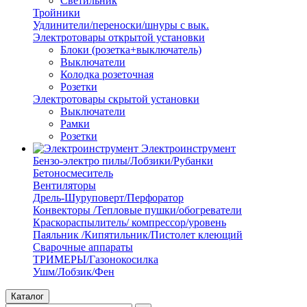
Светильник
Тройники
Удлинители/переноски/шнуры с вык.
Электротовары открытой установки
Блоки (розетка+выключатель)
Выключатели
Колодка розеточная
Розетки
Электротовары скрытой установки
Выключатели
Рамки
Розетки
Электроинструмент
Бензо-электро пилы/Лобзики/Рубанки
Бетоносмеситель
Вентиляторы
Дрель-Шуруповерт/Перфоратор
Конвекторы /Тепловые пушки/обогреватели
Краскораспылитель/ компрессор/уровень
Паяльник /Кипятильник/Пистолет клеющий
Сварочные аппараты
ТРИМЕРЫ/Газонокосилка
Ушм/Лобзик/Фен
Каталог