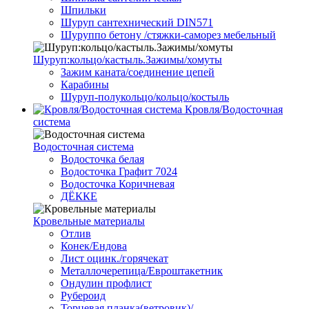
Шпильки
Шуруп сантехнический DIN571
Шуруппо бетону /стяжки-саморез мебельный
Шуруп:кольцо/кастыль.Зажимы/хомуты
Зажим каната/соединение цепей
Карабины
Шуруп-полукольцо/кольцо/костыль
Кровля/Водосточная
система
Водосточная система
Водосточка белая
Водосточка Графит 7024
Водосточка Коричневая
ДЁККЕ
Кровельные материалы
Отлив
Конек/Ендова
Лист оцинк./горячекат
Металлочерепица/Евроштакетник
Ондулин профлист
Рубероид
Торцевая планка(ветровик)/