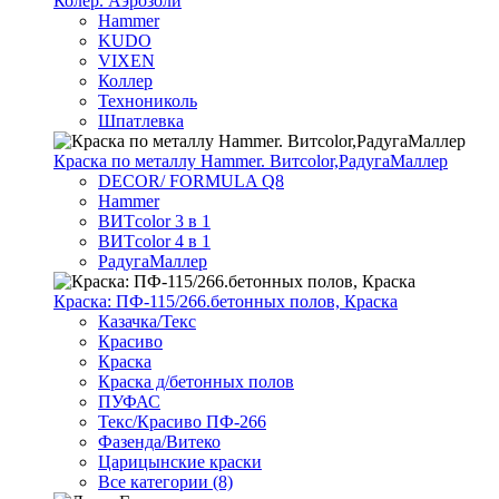
Колер. Аэрозоли
Hammer
KUDO
VIXEN
Коллер
Технониколь
Шпатлевка
Краска по металлу Hammer. Витcolor,РадугаМаллер
DECOR/ FORMULA Q8
Hammer
ВИТcolor 3 в 1
ВИТcolor 4 в 1
РадугаМаллер
Краска: ПФ-115/266.бетонных полов, Краска
Казачка/Текс
Красиво
Краска
Краска д/бетонных полов
ПУФАС
Текс/Красиво ПФ-266
Фазенда/Витеко
Царицынские краски
Все категории (8)