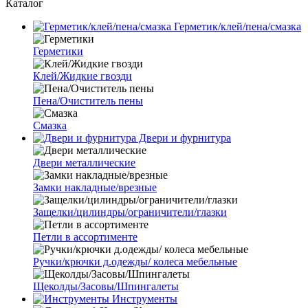
Каталог
Герметик/клей/пена/смазка
Герметики
Клей/Жидкие гвозди
Пена/Очиститель пены
Смазка
Двери и фурнитура
Двери металлические
Замки накладные/врезные
Защелки/цилиндры/ограничители/глазки
Петли в ассортименте
Ручки/крючки д.одежды/ колеса мебельные
Щеколды/Засовы/Шпингалеты
Инструменты