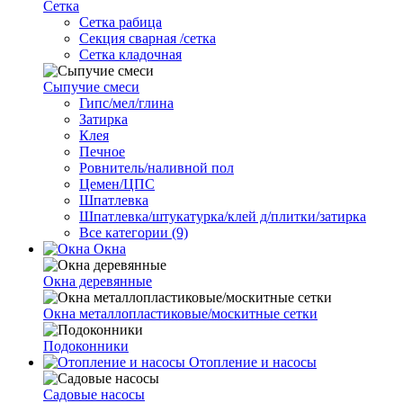
Сетка
Cетка рабица
Секция сварная /сетка
Сетка кладочная
Сыпучие смеси
Гипс/мел/глина
Затирка
Клея
Печное
Ровнитель/наливной пол
Цемен/ЦПС
Шпатлевка
Шпатлевка/штукатурка/клей д/плитки/затирка
Все категории (9)
Окна
Окна деревянные
Окна металлопластиковые/москитные сетки
Подоконники
Отопление и насосы
Cадовые насосы