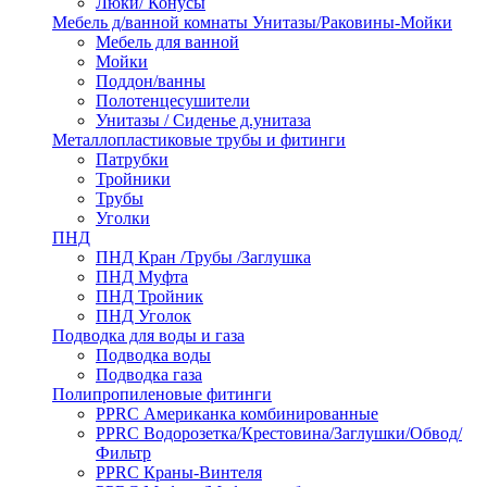
Люки/ Конусы
Мебель д/ванной комнаты Унитазы/Раковины-Мойки
Мебель для ванной
Мойки
Поддон/ванны
Полотенцесушители
Унитазы / Сиденье д.унитаза
Металлопластиковые трубы и фитинги
Патрубки
Тройники
Трубы
Уголки
ПНД
ПНД Кран /Трубы /Заглушка
ПНД Муфта
ПНД Тройник
ПНД Уголок
Подводка для воды и газа
Подводка воды
Подводка газа
Полипропиленовые фитинги
PPRC Американка комбинированные
PPRC Водорозетка/Крестовина/Заглушки/Обвод/
Фильтр
PPRC Краны-Винтеля